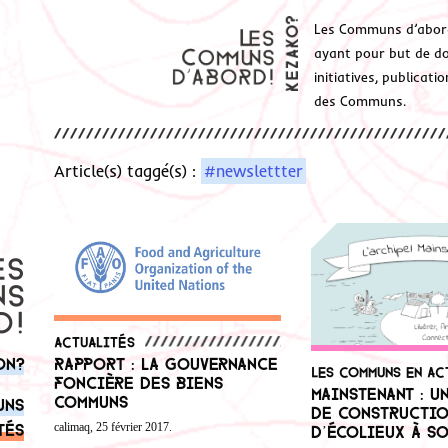
Les Communs d’abor
ayant pour but de don
initiatives, publicat
des Communs.
Article(s) taggé(s) :
#newslettter
Actualités
Rapport : la gouvernance
on?
Les communs en ac
foncière des biens
Mainstenant : u
communs
uns
de constructi
calimaq, 25 février 2017.
tés
d’écolieux à s