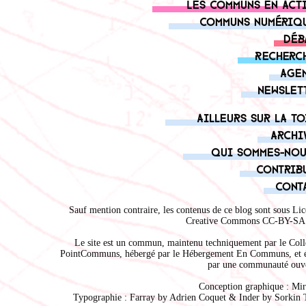
Les communs en act
Communs numériq
Déb
Recherc
Age
Newslet
Ailleurs sur la to
Archi
Qui sommes-nou
Contrib
Cont
Sauf mention contraire, les contenus de ce blog sont sous
Lic
Creative Commons CC-BY-SA 
Le site est un commun, maintenu techniquement par le
Coll
PointCommuns
, hébergé par le
Hébergement En Communs
, et 
par une communauté ouve
Conception graphique :
Mir
Typographie : Farray by
Adrien Coque
t & Inder by
Sorkin 