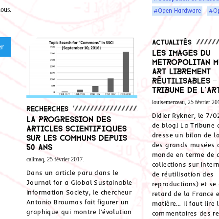
nous
.
#Open Hardware
#Op
Actualités
Les images du
Metropolitan M
Art librement
réutilisables –
Tribune de l’Ar
louisemerzeau, 25 février 20
Recherches
Didier Rykner, le 7/0
La progression des
de blog] La Tribune d
articles scientifiques
dresse un bilan de la
sur les Communs depuis
des grands musées 
50 ans
monde en terme de d
calimaq, 25 février 2017.
collections sur Intern
Dans un article paru dans le
de réutilisation des
Journal for a Global Sustainable
reproductions) et se
Information Society, le chercheur
retard de la France 
Antonio Broumas fait figurer un
matière… Il faut lire 
graphique qui montre l’évolution
commentaires des r