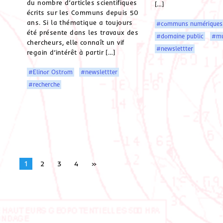
du nombre d’articles scientifiques
[…]
écrits sur les Communs depuis 50
ans. Si la thématique a toujours
#communs numériques
été présente dans les travaux des
#domaine public
#mu
chercheurs, elle connaît un vif
#newslettter
regain d’intérêt à partir […]
#Elinor Ostrom
#newslettter
#recherche
1
2
3
4
»