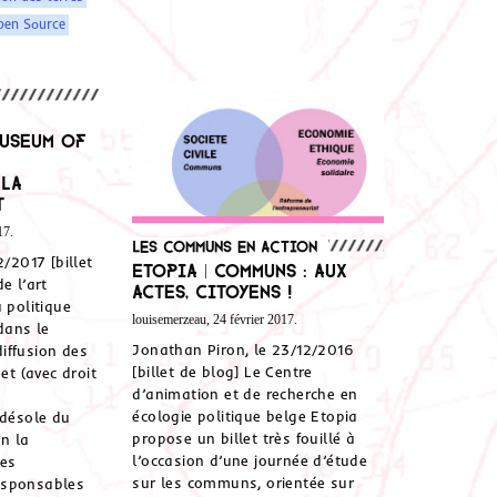
en Source
useum of
 La
t
17.
Les communs en action
2/2017 [billet
Etopia | Communs : aux
e l’art
actes, citoyens !
 politique
louisemerzeau, 24 février 2017.
dans le
Jonathan Piron, le 23/12/2016
iffusion des
[billet de blog] Le Centre
et (avec droit
d’animation et de recherche en
écologie politique belge Etopia
 désole du
propose un billet très fouillé à
en la
l’occasion d’une journée d’étude
les
sur les communs, orientée sur
esponsables