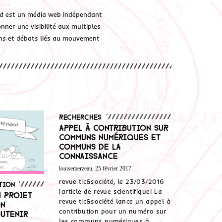
d est un média web indépendant
ner une visibilité aux multiples
ions et débats liés au mouvement
Recherches
Appel à contribution sur
Communs numériques et
communs de la
connaissance
louisemerzeau, 25 février 2017.
revue tic&société, le 23/03/2016
tion
[article de revue scientifique] La
n projet
revue tic&société lance un appel à
on
contribution pour un numéro sur
outenir
les communs numériques à