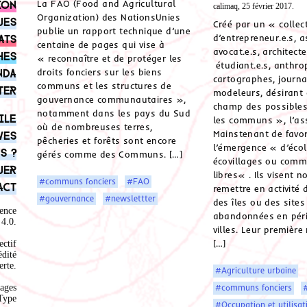
La FAO (Food and Agricultural
ion
calimaq, 25 février 2017.
Organization) des NationsUnies
ues
Créé par un « collect
publie un rapport technique d’une
ats
d’entrepreneur.e.s, a
centaine de pages qui vise à
avocat.e.s, architecte
hes
« reconnaître et de protéger les
étudiant.e.s, anthro
droits fonciers sur les biens
nda
cartographes, journa
communs et les structures de
ter
modeleurs, désirant c
gouvernance communautaires »,
champ des possibles 
notamment dans les pays du Sud
ile
les communs », l’as
où de nombreuses terres,
Mainstenant de favor
ves
pêcheries et forêts sont encore
l’émergence « d’écol
s ?
gérés comme des Communs. […]
écovillages ou com
uer
libres« . Ils visent
#communs fonciers
#FAO
act
remettre en activité d
#gouvernance
#newslettter
des îles ou des sites
ence
abandonnées en péri
4.0
.
villes. Leur première
[…]
ectif
édité
rte.
#Agriculture urbaine
ages
#communs fonciers
#
Type
#Occupation et utilisat