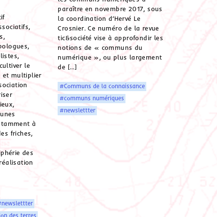
paraître en novembre 2017, sous
if
la coordination d’Hervé Le
ssociatifs,
Crosnier. Ce numéro de la revue
s,
tic&société vise à approfondir les
pologues,
notions de « communs du
listes,
numérique », ou plus largement
ultiver le
de […]
et multiplier
sociation
#Communs de la connaissance
iser
#communs numériques
ieux,
#newslettter
munes
 notamment à
es friches,
phérie des
 réalisation
newslettter
ion des terres