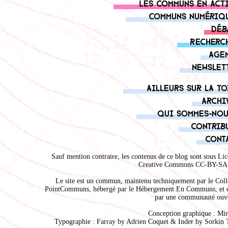
Les communs en act
Communs numériq
Déb
Recherc
Age
Newslet
Ailleurs sur la to
Archi
Qui sommes-nou
Contrib
Cont
Sauf mention contraire, les contenus de ce blog sont sous
Lic
Creative Commons CC-BY-SA 
Le site est un commun, maintenu techniquement par le
Coll
PointCommuns
, hébergé par le
Hébergement En Communs
, et 
par une communauté ouve
Conception graphique :
Mir
Typographie : Farray by
Adrien Coque
t & Inder by
Sorkin 