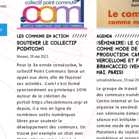
nous
.
Les communs en action
Agenda
Soutenir le collectif
[Séminaire] Le 
PointCom1
comme mode de
production, Ca
bbrunet, 28 mai 2023.
Vercellone et 
Pour la 3e année consécutive, le
Brancaccio (Ve
collectif Point Communs lance un
mai, Paris)
appel aux dons afin de financer
sylviafredriksson, 16 mai 20
ses activités. .Com1 s’est formé
Le groupe de travail
spontanément au printemps 2016
des communs numér
autour de la création du
Centre Internet et So
portail https://lescommuns.org/ et
organise le vendred
depuis, il a mis en ligne de
son séminaire bimest
nombreux outils numériques
séance est intitulé
libres pour soutenir le
comme mode de pro
développement des communs. On
Mutations du capita
trouve par exemple un chat avec
numérique et propos