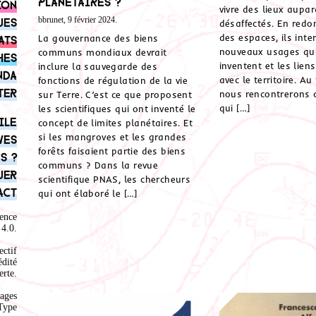
planétaires ?
ion
vivre des lieux aupa
bbrunet, 9 février 2024.
ues
désaffectés. En redo
des espaces, ils inte
La gouvernance des biens
ats
nouveaux usages qui
communs mondiaux devrait
hes
inventent et les liens
inclure la sauvegarde des
nda
avec le territoire. Au
fonctions de régulation de la vie
ter
nous rencontrerons c
sur Terre. C’est ce que proposent
qui […]
les scientifiques qui ont inventé le
ile
concept de limites planétaires. Et
si les mangroves et les grandes
ves
forêts faisaient partie des biens
s ?
communs ? Dans la revue
uer
scientifique PNAS, les chercheurs
act
qui ont élaboré le […]
ence
4.0
.
ectif
édité
rte.
ages
Type