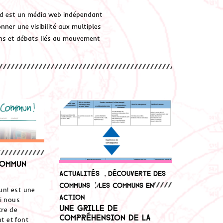
d est un média web indépendant
ner une visibilité aux multiples
ions et débats liés au mouvement
commun
Actualités
,
Découverte des
communs
,
Les communs en
n! est une
action
i nous
Une grille de
re de
compréhension de la
nt et font