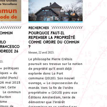
Recherches
commun
Pourquoi faut-il
repenser la propriété
rlo
comme ordre du commun
Francesco
?
ndredi 26
bbrunet, 22 avril 2023.
Le philosophe Pierre Crétois
23.
poursuit ses travaux sur la notion
 « politiques
de propriété qu’il avait déjà
iques » du
explorée dans La Part
ciété (Paris)
commune (2020). Son nouvel
i 26 mai 2023
ouvrage, « La copossession du
riel. Cette
monde. Vers la fin de l’ordre
e : Le commun
propriétaire » (2023) paru aux
duction
Éditions Amsterdam, tente de
lisme
démontrer que l’intérêt
itions de
économique ne se confond pas