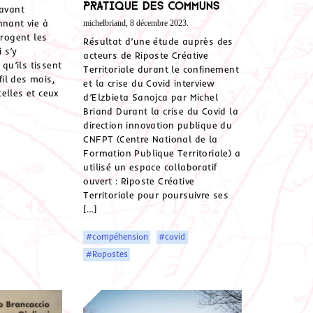
pratique des communs
ravant
nnant vie à
michelbriand, 8 décembre 2023.
rrogent les
Résultat d’une étude auprès des
 s’y
acteurs de Riposte Créative
 qu’ils tissent
Territoriale durant le confinement
 fil des mois,
et la crise du Covid interview
elles et ceux
d’Elzbieta Sanojca par Michel
Briand Durant la crise du Covid la
direction innovation publique du
CNFPT (Centre National de la
Formation Publique Territoriale) a
utilisé un espace collaboratif
ouvert : Riposte Créative
Territoriale pour poursuivre ses
[…]
#compéhension
#covid
#Ropostes