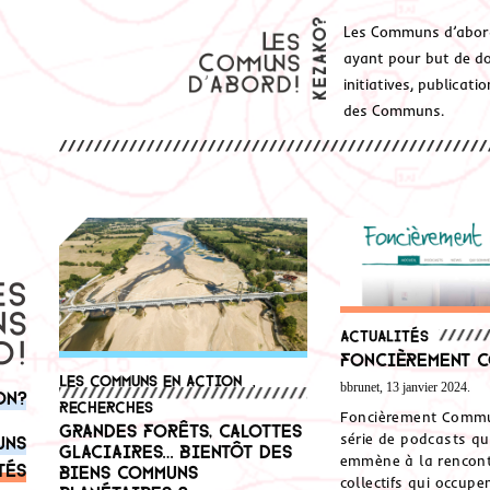
Les Communs d’abor
ayant pour but de don
initiatives, publicat
des Communs.
Actualités
Foncièrement 
Les communs en action
,
bbrunet, 13 janvier 2024.
on?
Recherches
Foncièrement Commu
Grandes forêts, calottes
série de podcasts qu
uns
glaciaires… Bientôt des
emmène à la rencont
tés
biens communs
collectifs qui occupe