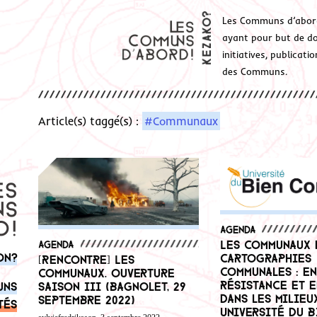
Les Communs d’abor
ayant pour but de don
initiatives, publicat
des Communs.
Article(s) taggé(s) :
#Communaux
Agenda
Les Communaux 
Agenda
on?
cartographies
[Rencontre] Les
communales : e
Communaux. Ouverture
résistance et 
saison III (Bagnolet, 29
uns
dans les milieux
septembre 2022)
tés
Université du B