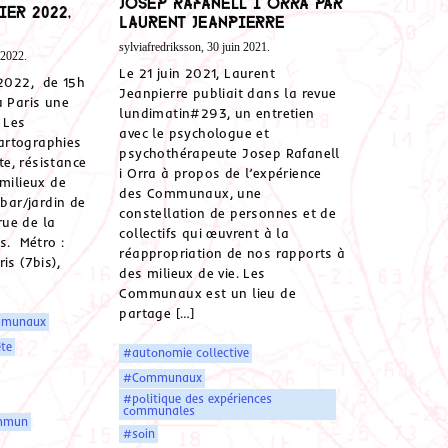
Josep Rafanell i Orra par
ier 2022,
Laurent Jeanpierre
sylviafredriksson, 30 juin 2021.
 2022.
Le 21 juin 2021, Laurent
 2022, de 15h
Jeanpierre publiait dans la revue
à Paris une
lundimatin#293, un entretien
 Les
avec le psychologue et
artographies
psychothérapeute Josep Rafanell
e, résistance
i Orra à propos de l’expérience
 milieux de
des Communaux, une
 bar/jardin de
constellation de personnes et de
 rue de la
collectifs qui œuvrent à la
s. Métro :
réappropriation de nos rapports à
is (7bis),
des milieux de vie. Les
Communaux est un lieu de
partage […]
munaux
te
#autonomie collective
#Communaux
#politique des expériences
communales
ommun
#soin