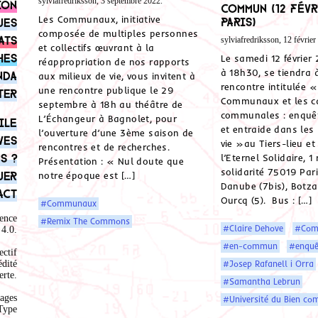
sylviafredriksson, 3 septembre 2022.
ion
Commun (12 févr
Les Communaux, initiative
Paris)
ues
composée de multiples personnes
ats
sylviafredriksson, 12 février
et collectifs œuvrant à la
hes
Le samedi 12 février
réappropriation de nos rapports
à 18h30, se tiendra 
nda
aux milieux de vie, vous invitent à
rencontre intitulée «
une rencontre publique le 29
ter
Communaux et les c
septembre à 18h au théâtre de
communales : enquêt
L’Échangeur à Bagnolet, pour
ile
et entraide dans les
l’ouverture d’une 3ème saison de
ves
vie »au Tiers-lieu et
rencontres et de recherches.
s ?
l’Eternel Solidaire, 1
Présentation : « Nul doute que
solidarité 75019 Pari
uer
notre époque est […]
Danube (7bis), Botzar
act
Ourcq (5). Bus : […]
#Communaux
ence
#Remix The Commons
#Claire Dehove
#Com
4.0
.
#en-commun
#enquê
ectif
édité
#Josep Rafanell i Orra
rte.
#Samantha Lebrun
ages
#Université du Bien c
Type