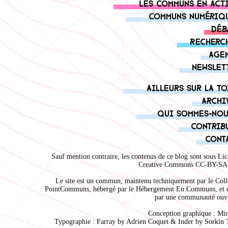
Les communs en act
Communs numériq
Déb
Recherc
Age
Newslet
Ailleurs sur la to
Archi
Qui sommes-nou
Contrib
Cont
Sauf mention contraire, les contenus de ce blog sont sous
Lic
Creative Commons CC-BY-SA 
Le site est un commun, maintenu techniquement par le
Coll
PointCommuns
, hébergé par le
Hébergement En Communs
, et 
par une communauté ouve
Conception graphique :
Mir
Typographie : Farray by
Adrien Coque
t & Inder by
Sorkin 