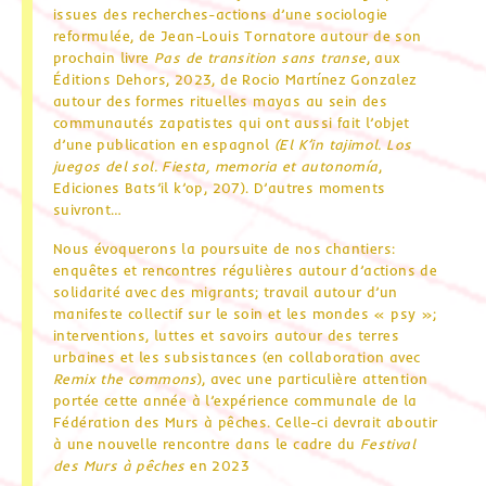
issues des recherches-actions d’une sociologie
reformulée, de Jean-Louis Tornatore autour de son
prochain livre
Pas de transition sans transe
, aux
Éditions Dehors, 2023, de Rocio Martínez Gonzalez
autour des formes rituelles mayas au sein des
communautés zapatistes qui ont aussi fait l’objet
d’une publication en espagnol
(El K’in tajimol. Los
juegos del sol. Fiesta, memoria et autonomía
,
Ediciones Bats’il k’op, 207). D’autres moments
suivront…
Nous évoquerons la poursuite de nos chantiers:
enquêtes et rencontres régulières autour d’actions de
solidarité avec des migrants; travail autour d’un
manifeste collectif sur le soin et les mondes « psy »;
interventions, luttes et savoirs autour des terres
urbaines et les subsistances (en collaboration avec
Remix the commons
), avec une particulière attention
portée cette année à l’expérience communale de la
Fédération des Murs à pêches. Celle-ci devrait aboutir
à une nouvelle rencontre dans le cadre du
Festival
des Murs à pêches
en 2023