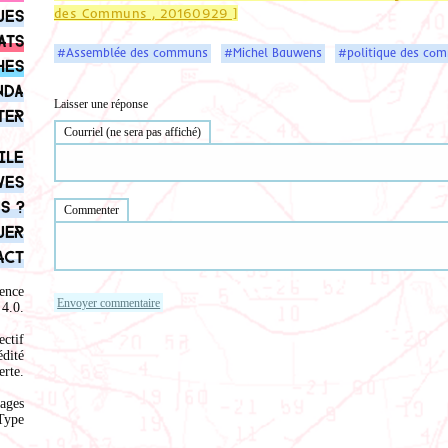
des Communs , 20160929 ]
ues
ats
#Assemblée des communs
#Michel Bauwens
#politique des co
hes
nda
Laisser une réponse
ter
Courriel (ne sera pas affiché)
ile
ves
s ?
Commenter
uer
act
ence
4.0
.
ectif
édité
rte.
ages
Type