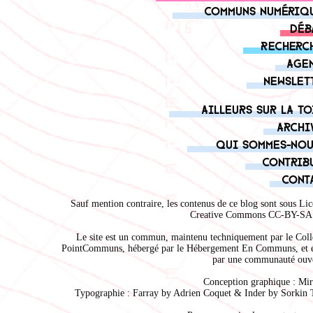
Communs numériq
Déb
Recherc
Age
Newslet
Ailleurs sur la to
Archi
Qui sommes-nou
Contrib
Cont
Sauf mention contraire, les contenus de ce blog sont sous
Lic
Creative Commons CC-BY-SA 
Le site est un commun, maintenu techniquement par le
Coll
PointCommuns
, hébergé par le
Hébergement En Communs
, et 
par une communauté ouve
Conception graphique :
Mir
Typographie : Farray by
Adrien Coque
t & Inder by
Sorkin 