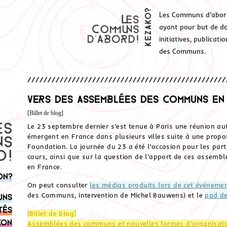
Les Communs d’abor
ayant pour but de don
initiatives, publicat
des Communs.
Vers des Assemblées des Communs en
[Billet de blog]
Le 23 septembre dernier s’est tenue à Paris une réunion 
émergent en France dans plusieurs villes suite à une propo
Foundation. La journée du 23 a été l’occasion pour les par
cours, ainsi que sur la question de l’apport de ces asse
en France.
on?
On peut consulter
les médias produits lors de cet événeme
des Communs, intervention de Michel Bauwens) et le
pad de
uns
tés
[Billet de blog]
ion
Assemblées des communs et nouvelles formes d’organisatio