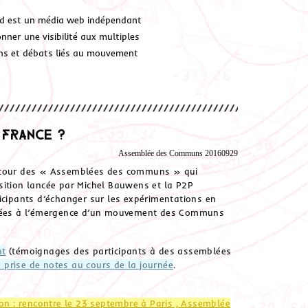
d est un média web indépendant
ner une visibilité aux multiples
ions et débats liés au mouvement
 France ?
Assemblée des Communs 20160929
autour des « Assemblées des communs » qui
sition lancée par Michel Bauwens et la P2P
ticipants d’échanger sur les expérimentations en
mblées à l’émergence d’un mouvement des Communs
nt
(témoignages des participants à des assemblées
 prise de notes au cours de la journée
.
n : rencontre le 23 septembre à Paris , Assemblée