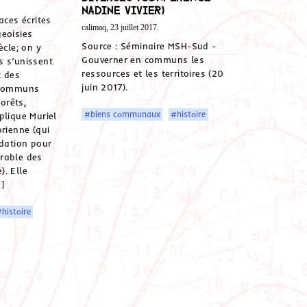
Nadine Vivier)
aces écrites
calimaq, 23 juillet 2017.
eoisies
Source : Séminaire MSH-Sud -
ècle; on y
Gouverner en communs les
s s’unissent
ressources et les territoires (20
t des
juin 2017).
 communs
forêts,
#biens communaux
#histoire
plique Muriel
orienne (qui
ndation pour
rable des
. Elle
]
histoire