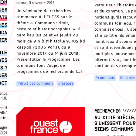
ion
calimaq, 5 novembre 2017.
Retour sur l’histoir
ues
Un séminaire de recherches
et du commun. Le poi
ats
commence à l’EHESS sur le
notions qu’ils recouv
thème « Communs : droit,
communs (air, eau, ri
hes
histoire et historiographies ». Il
connaissances…), so
nda
aura lieu les 2e et 4e jeudis du
Et à ce titre, ils éma
ter
mois de 9 h à 11 h (salle 9, 105 bd
nombreux discours e
Raspail 75006 Paris), du 9
et sont revendiqués 
ile
novembre 2017 au 14 juin 2018.
multiples mouvement
Présentation & Programme Les
ves
alternatifs », dont l
communs font l’objet de
sont un des exemple
s ?
programmes de recherche de […]
uer
#communs
#histoire
act
#droit des communs
#histoire
ence
4.0
.
ectif
Recherches
édité
Au XIIIe siècle,
rte.
s’unissent pour
ages
biens communs
Type