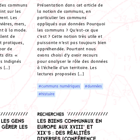
e des communs
Présentation dans cet article de
nt sur les
la notion de communs, en
rent. Les
particulier les communs
vières, mers,
appliqués aux données Pourquoi
nt à la mode.
les communs ? Qu’est-ce que
illent de
c’est ? Cette notion très utile et
t pratiques,
puissante n’est pas toujours bien
par de
appréhendée. Pourtant nous
s dits «
avons choisi d’y avoir recours
es Indignés
pour analyser le rôle des données
s […]
à l’échelle d’un territoire. Les
lectures proposées […]
#communs numériques
#données
#histoire
Recherches
 les gens
Les biens communaux en
 gérer les
Europe aux XVIII° et
XIX°s : des réalités
diverses (conférence