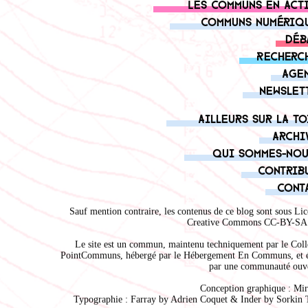
Les communs en act
Communs numériq
Déb
Recherc
Age
Newslet
Ailleurs sur la to
Archi
Qui sommes-nou
Contrib
Cont
Sauf mention contraire, les contenus de ce blog sont sous
Lic
Creative Commons CC-BY-SA 
Le site est un commun, maintenu techniquement par le
Coll
PointCommuns
, hébergé par le
Hébergement En Communs
, et 
par une communauté ouve
Conception graphique :
Mir
Typographie : Farray by
Adrien Coque
t & Inder by
Sorkin 