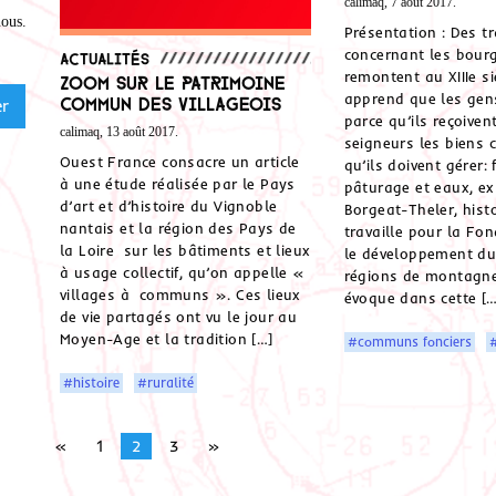
calimaq, 7 août 2017.
nous
.
Présentation : Des tr
concernant les bourg
Actualités
remontent au XIIIe si
Zoom sur le patrimoine
apprend que les gen
commun des villageois
parce qu’ils reçoiven
calimaq, 13 août 2017.
seigneurs les biens
Ouest France consacre un article
qu’ils doivent gérer: 
à une étude réalisée par le Pays
pâturage et eaux, ex
d’art et d’histoire du Vignoble
Borgeat-Theler, hist
nantais et la région des Pays de
travaille pour la Fo
la Loire sur les bâtiments et lieux
le développement du
à usage collectif, qu’on appelle «
régions de montagne)
villages à communs ». Ces lieux
évoque dans cette […
de vie partagés ont vu le jour au
Moyen-Age et la tradition […]
#communs fonciers
#
#histoire
#ruralité
«
1
2
3
»