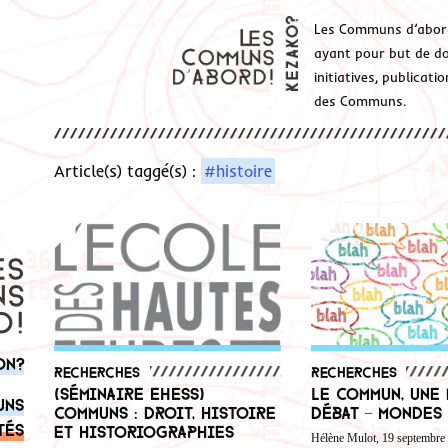
Les Communs d’abor
ayant pour but de don
initiatives, publicat
des Communs.
Article(s) taggé(s) :
#histoire
on?
Recherches
Recherches
(Séminaire EHESS)
Le commun, une
uns
Communs : droit, histoire
débat – Mondes
tés
et historiographies
Hélène Mulot, 19 septembre