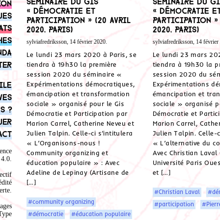
Séminaire du GIS
Séminaire du GI
ion
« Démocratie et
« Démocratie e
ues
Participation » (20 avril
Participation »
ats
2020, Paris)
2020, Paris)
hes
sylviafredriksson, 14 février 2020.
sylviafredriksson, 14 février
nda
Le lundi 23 mars 2020 à Paris, se
Le lundi 23 mars 202
ter
tiendra à 19h30 la première
tiendra à 19h30 la p
session 2020 du séminaire «
session 2020 du sém
ile
Expérimentations démocratiques,
Expérimentations dé
émancipation et transformation
émancipation et tra
ves
sociale » organisé pour le Gis
sociale » organisé p
s ?
Démocratie et Participation par
Démocratie et Partic
uer
Marion Carrel, Catherine Neveu et
Marion Carrel, Cathe
act
Julien Talpin. Celle-ci s’intitulera
Julien Talpin. Celle-c
« L’Organisons-nous !
« L’alternative du 
ence
Community organizing et
Avec Christian Laval
4.0
.
éducation populaire » : Avec
Université Paris Oue
Adeline de Lepinay (Artisane de
et […]
ectif
[…]
édité
rte.
#Christian Laval
#dé
#community organizing
#participation
#Pierr
ages
Type
#démocratie
#éducation populaire