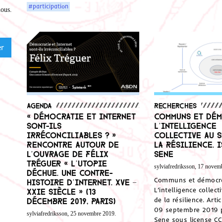
#participation
nous
.
Agenda
Recherches
« Démocratie et Internet
Communs et dém
sont-ils
L’intelligence
irréconciliables ? »
collective au s
Rencontre autour de
la résilience. 
l’ouvrage de Félix
Sene
Tréguer « L’utopie
sylviafredriksson, 17 novem
déchue. Une contre-
Communs et démocra
histoire d’Internet. XVe –
L’intelligence collect
XXIe siècle » (13
de la résilience. Arti
décembre 2019, Paris)
09 septembre 2019 
sylviafredriksson, 25 novembre 2019.
Sene sous license C