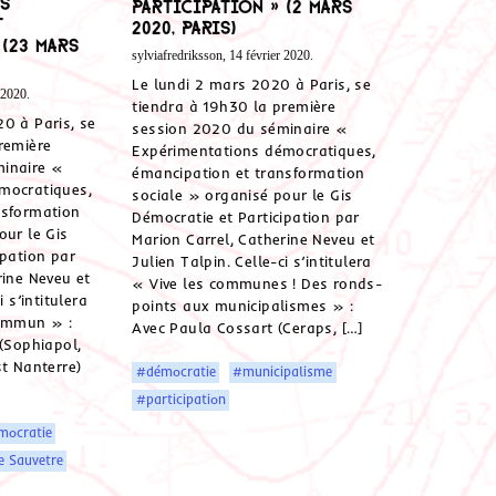
S
Participation » (2 mars
t
2020, Paris)
 (23 mars
sylviafredriksson, 14 février 2020.
Le lundi 2 mars 2020 à Paris, se
 2020.
tiendra à 19h30 la première
0 à Paris, se
session 2020 du séminaire «
remière
Expérimentations démocratiques,
inaire «
émancipation et transformation
mocratiques,
sociale » organisé pour le Gis
nsformation
Démocratie et Participation par
our le Gis
Marion Carrel, Catherine Neveu et
ipation par
Julien Talpin. Celle-ci s’intitulera
rine Neveu et
« Vive les communes ! Des ronds-
i s’intitulera
points aux municipalismes » :
commun » :
Avec Paula Cossart (Ceraps, […]
 (Sophiapol,
st Nanterre)
#démocratie
#municipalisme
#participation
mocratie
e Sauvetre