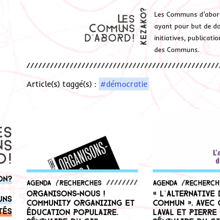
Les Communs d’abor
ayant pour but de don
initiatives, publicat
des Communs.
Article(s) taggé(s) :
#démocratie
on?
Agenda
,
Recherches
Agenda
,
Recherch
Organisons-nous !
« L’alternative 
uns
Community organizing et
commun », avec 
tés
éducation populaire.
Laval et Pierre