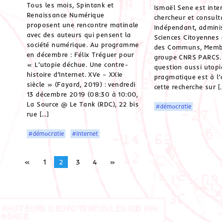
Tous les mois, Spintank et
Ismaël Sene est inte
Renaissance Numérique
chercheur et consult
proposent une rencontre matinale
Indépendant, admini
avec des auteurs qui pensent la
Sciences Citoyennes 
société numérique. Au programme
des Communs, Memb
en décembre : Félix Tréguer pour
groupe CNRS PARCS.
« L’utopie déchue. Une contre-
question aussi utop
histoire d’Internet. XVe – XXIe
pragmatique est à l’
siècle » (Fayard, 2019) : vendredi
cette recherche sur [
13 décembre 2019 (08:30 à 10:00,
La Source @ Le Tank (RDC), 22 bis
#démocratie
rue […]
#démocratie
#internet
«
1
2
3
4
»