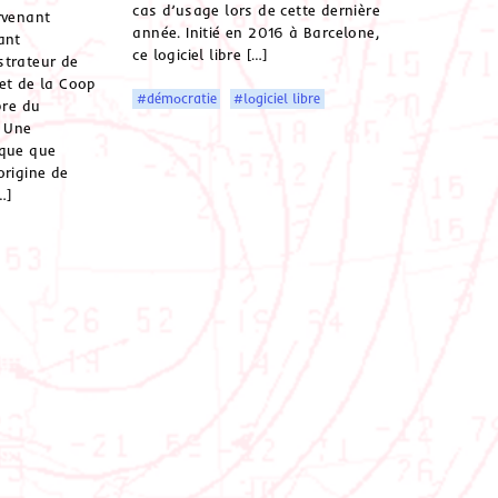
cas d’usage lors de cette dernière
rvenant
année. Initié en 2016 à Barcelone,
ant
ce logiciel libre […]
strateur de
et de la Coop
#démocratie
#logiciel libre
re du
 Une
ique que
origine de
…]