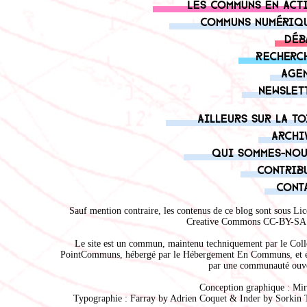
Les communs en act
Communs numériq
Déb
Recherc
Age
Newslet
Ailleurs sur la to
Archi
Qui sommes-nou
Contrib
Cont
Sauf mention contraire, les contenus de ce blog sont sous
Lic
Creative Commons CC-BY-SA 
Le site est un commun, maintenu techniquement par le
Coll
PointCommuns
, hébergé par le
Hébergement En Communs
, et 
par une communauté ouve
Conception graphique :
Mir
Typographie : Farray by
Adrien Coque
t & Inder by
Sorkin 