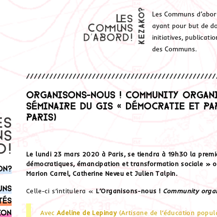
Les Communs d’abor
ayant pour but de don
initiatives, publicat
des Communs.
Organisons-nous ! Community organi
Séminaire du GIS « Démocratie et Part
Paris)
Le lundi 23 mars 2020 à Paris, se tiendra à 19h30 la prem
démocratiques, émancipation et transformation sociale » o
on?
Marion Carrel, Catherine Neveu et Julien Talpin.
uns
Celle-ci s’intitulera «
L’Organisons-nous !
Community organ
tés
ion
Avec
Adeline de Lepinay
(Artisane de l’éducation popul