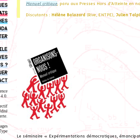
Manuel critique
, paru aux Presses Hors d’Atteinte en 
ues
ats
Discutants :
Hélène Balazard
(Rive, ENTPE),
Julien Talp
hes
nda
ter
ile
ves
s ?
uer
act
ence
4.0
.
ectif
édité
rte.
ages
Type
Le séminaire « Expérimentations démocratiques, émancipati