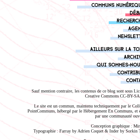
Communs numériq
Déb
Recherc
Age
Newslet
Ailleurs sur la to
Archi
Qui sommes-nou
Contrib
Cont
Sauf mention contraire, les contenus de ce blog sont sous
Lic
Creative Commons CC-BY-SA 
Le site est un commun, maintenu techniquement par le
Coll
PointCommuns
, hébergé par le
Hébergement En Communs
, et 
par une communauté ouve
Conception graphique :
Mir
Typographie : Farray by
Adrien Coque
t & Inder by
Sorkin 