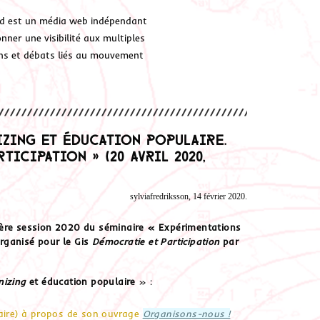
d est un média web indépendant
ner une visibilité aux multiples
ions et débats liés au mouvement
zing et éducation populaire.
icipation » (20 avril 2020,
sylviafredriksson, 14 février 2020.
ière session 2020 du séminaire « Expérimentations
rganisé pour le Gis
Démocratie et Participation
par
izing
et éducation populaire
» :
aire) à propos de son ouvrage
Organisons-nous !