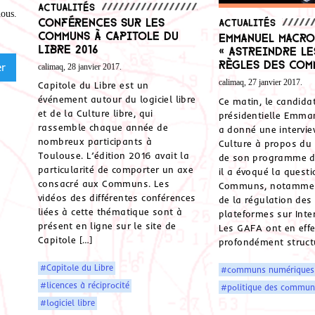
Actualités
nous
.
Conférences sur les
Actualités
Communs à Capitole du
Emmanuel Macro
Libre 2016
« Astreindre le
règles des Com
calimaq, 28 janvier 2017.
calimaq, 27 janvier 2017.
Capitole du Libre est un
événement autour du logiciel libre
Ce matin, le candidat
et de la Culture libre, qui
présidentielle Emma
rassemble chaque année de
a donné une intervi
nombreux participants à
Culture à propos du 
Toulouse. L’édition 2016 avait la
de son programme d
particularité de comporter un axe
il a évoqué la quest
consacré aux Communs. Les
Communs, notammen
vidéos des différentes conférences
de la régulation des
liées à cette thématique sont à
plateformes sur Inter
présent en ligne sur le site de
Les GAFA ont en effe
Capitole […]
profondément structu
#Capitole du Libre
#communs numériques
#licences à réciprocité
#politique des commun
#logiciel libre