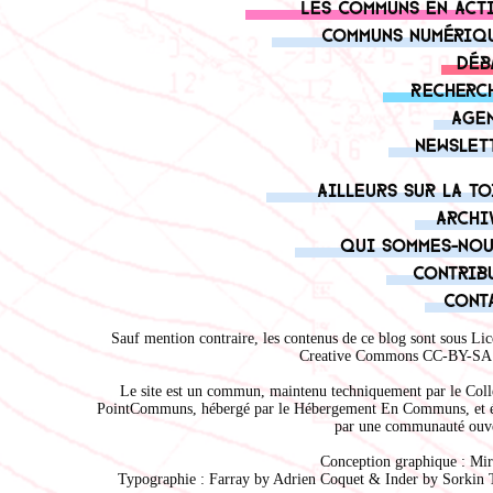
Les communs en act
Communs numériq
Déb
Recherc
Age
Newslet
Ailleurs sur la to
Archi
Qui sommes-nou
Contrib
Cont
Sauf mention contraire, les contenus de ce blog sont sous
Lic
Creative Commons CC-BY-SA 
Le site est un commun, maintenu techniquement par le
Coll
PointCommuns
, hébergé par le
Hébergement En Communs
, et 
par une communauté ouve
Conception graphique :
Mir
Typographie : Farray by
Adrien Coque
t & Inder by
Sorkin 