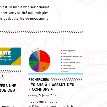
d est un média web indépendant
ner une visibilité aux multiples
ions et débats liés au mouvement
la
Recherches
Les SHS à l’assaut des
vers une
« communs »
que des
calimaq, 29 janvier 2017.
La revue en ligne
« Développement durable &