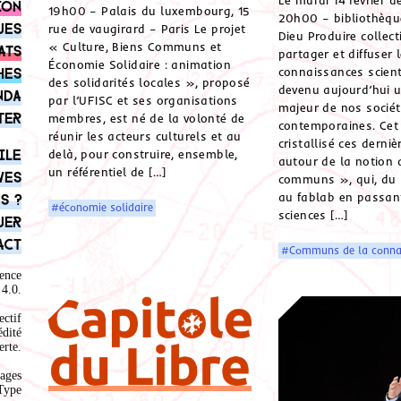
Le mardi 14 février 
ion
19h00 – Palais du luxembourg, 15
20h00 – bibliothèqu
ues
rue de vaugirard – Paris Le projet
Dieu Produire collect
« Culture, Biens Communs et
ats
partager et diffuser 
Économie Solidaire : animation
hes
connaissances scient
des solidarités locales », proposé
devenu aujourd’hui 
nda
par l’UFISC et ses organisations
majeur de nos socié
ter
membres, est né de la volonté de
contemporaines. Cet 
réunir les acteurs culturels et au
cristallisé ces derni
ile
delà, pour construire, ensemble,
autour de la notion 
un référentiel de […]
ves
communs », qui, du l
au fablab en passant
s ?
#économie solidaire
sciences […]
uer
act
#Communs de la conna
ence
4.0
.
ectif
édité
rte.
ages
Type