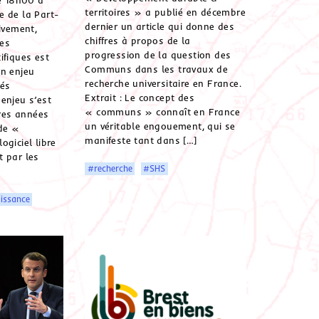
de 18h00 à
territoires » a publié en décembre
e de la Part-
dernier un article qui donne des
ivement,
chiffres à propos de la
les
progression de la question des
ifiques est
Communs dans les travaux de
un enjeu
recherche universitaire en France.
tés
Extrait : Le concept des
enjeu s’est
« communs » connaît en France
ères années
un véritable engouement, qui se
de «
manifeste tant dans […]
ogiciel libre
 par les
#recherche
#SHS
issance