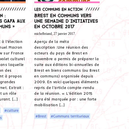
Les communs en action
n :
Brest en communs vers
s GAFA aux
une semaine d’initiatives
muns »
en octobre 2017
michelbriand, 27 janvier 2017.
 à l’élection
Aperçu de la méta
nuel Macron
description :Une réunion des
ew sur France
acteurs du pays de Brest en
volet culturel
novembre a permis de préparer la
ans laquelle
suite aux éditions bi-annuelles de
ion des
Brest en biens communs (ou Brest
t à propos
en communs) organisée depuis
 grandes
2009. En voici quelques éléments
net. Extrait :
repris de l’article compte-rendu
t un rôle
de la réunion. « L’édition 2015
rant. […]
aura été marquée par : une forte
mobilisation […]
#culture
#Brest
#Communs territoriaux
s