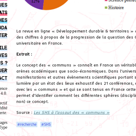
ues
ats
hes
nda
La revue en ligne « Développement durable & territoires » 
ter
des chiffres à propos de la progression de la question de
universitaire en France.
ile
Extrait :
ves
s ?
Le concept des « communs » connaît en France un véritabl
uer
arènes académiques que socio-économiques. Dans l’univers d
manifestations et autres évènements scientifiques portant su
act
lumière par un état des lieux exhaustif des 21 conférences, 
ence
avec les « communs » et qui se sont tenus en France cette 
4.0
.
permet d’identifier comment les différentes sphères (discipl
non) ce concept.
ectif
édité
Source :
Les SHS à l’assaut des « communs »
rte.
ages
#recherche
#SHS
Type