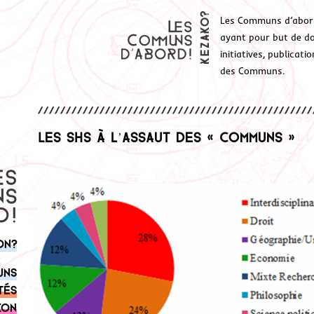
Les Communs d’abor
ayant pour but de don
initiatives, publicat
des Communs.
Les SHS à l’assaut des « communs »
on?
uns
tés
ion