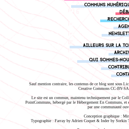
Communs numériq
Déb
Recherc
Age
Newslet
Ailleurs sur la to
Archi
Qui sommes-nou
Contrib
Cont
Sauf mention contraire, les contenus de ce blog sont sous
Lic
Creative Commons CC-BY-SA 
Le site est un commun, maintenu techniquement par le
Coll
PointCommuns
, hébergé par le
Hébergement En Communs
, et 
par une communauté ouve
Conception graphique :
Mir
Typographie : Farray by
Adrien Coque
t & Inder by
Sorkin 