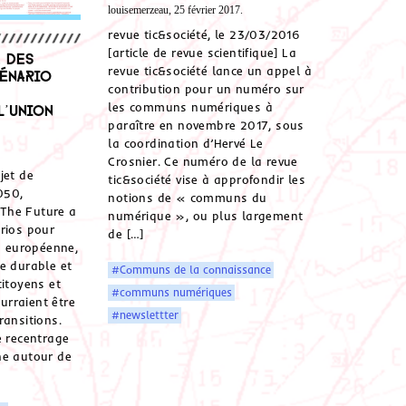
louisemerzeau, 25 février 2017.
revue tic&société, le 23/03/2016
[article de revue scientifique] La
 des
revue tic&société lance un appel à
cénario
contribution pour un numéro sur
les communs numériques à
l’Union
paraître en novembre 2017, sous
la coordination d’Hervé Le
Crosnier. Ce numéro de la revue
jet de
tic&société vise à approfondir les
050,
notions de « communs du
r The Future a
numérique », ou plus largement
rios pour
de […]
on européenne,
e durable et
#Communs de la connaissance
citoyens et
#communs numériques
rraient être
#newslettter
ransitions.
e recentrage
ne autour de