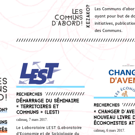
Les Communs d’abor
ayant pour but de don
initiatives, publicat
des Communs.
Recherches
Démarrage du séminaire
Recherches
« Territoires et
on?
« Changer d’aven
Communs » (LEST)
nouveau livre 
calimaq, 7 mars 2017.
uns
Économistes At
Le Laboratoire LEST (Laboratoire
tés
calimaq, 6 mars 2017.
d’Economie et de Solciologie du