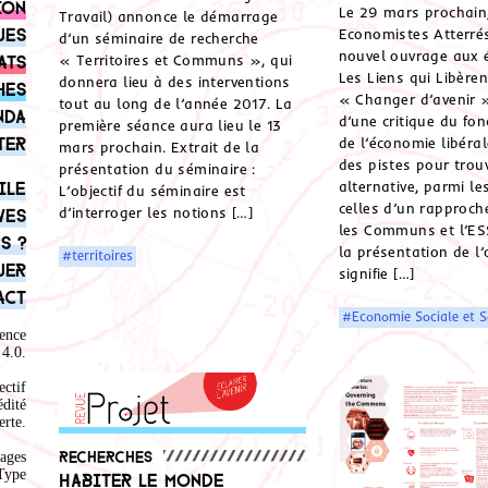
ion
Le 29 mars prochain,
Travail) annonce le démarrage
ues
Economistes Atterré
d’un séminaire de recherche
nouvel ouvrage aux 
ats
« Territoires et Communs », qui
Les Liens qui Libèrent
donnera lieu à des interventions
hes
« Changer d’avenir »
tout au long de l’année 2017. La
nda
d’une critique du fo
première séance aura lieu le 13
ter
de l’économie libéral
mars prochain. Extrait de la
des pistes pour trou
présentation du séminaire :
ile
alternative, parmi le
L’objectif du séminaire est
celles d’un rapproc
d’interroger les notions […]
ves
les Communs et l’ESS
s ?
la présentation de l
#territoires
uer
signifie […]
act
#Economie Sociale et S
ence
4.0
.
ectif
édité
rte.
Recherches
ages
Type
Habiter le monde