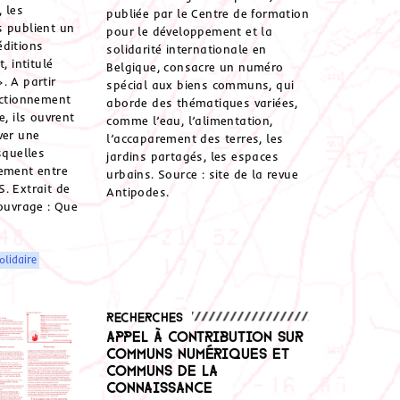
 les
publiée par le Centre de formation
s publient un
pour le développement et la
éditions
solidarité internationale en
, intitulé
Belgique, consacre un numéro
. A partir
spécial aux biens communs, qui
nctionnement
aborde des thématiques variées,
e, ils ouvrent
comme l’eau, l’alimentation,
ver une
l’accaparement des terres, les
squelles
jardins partagés, les espaces
hement entre
urbains. Source : site de la revue
. Extrait de
Antipodes.
’ouvrage : Que
olidaire
Recherches
Appel à contribution sur
Communs numériques et
communs de la
connaissance