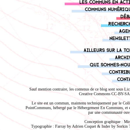
Les communs en act
Communs numériq
Déb
Recherc
Age
Newslet
Ailleurs sur la to
Archi
Qui sommes-nou
Contrib
Cont
Sauf mention contraire, les contenus de ce blog sont sous
Lic
Creative Commons CC-BY-SA 
Le site est un commun, maintenu techniquement par le
Coll
PointCommuns
, hébergé par le
Hébergement En Communs
, et 
par une communauté ouve
Conception graphique :
Mir
Typographie : Farray by
Adrien Coque
t & Inder by
Sorkin 