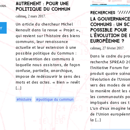
autrement : pour une
nous
.
politique du commun
Recherches
calimaq, 2 mars 2017.
La gouvernance
Communs : un s
Un article du chercheur Michel
possible pour
Renault dans la revue « Projet »,
l’évolution de 
qui revient sur l’histoire des biens
européenne ?
communs, leur renaissance
actuelle et leur extension à une
calimaq, 27 février 2017.
possible politique du Commun :
Dans le cadre du pro
La réinvention des communs à
recherche SPREAD 2
laquelle nous assistons, de façon
l’initiative Forum fo
confuse, partielle, anarchique,
produit quatre scéna
impose de redécouvrir le sens des
l’évolution de l’Uni
mots et des actes. « Bien » revêt
vers des modes de vi
[…]
la manière dont les 
les communautés pou
#histoire
#politique du commun
impliqués dans ces t
L’un d’eux imagine l
de l’Union européen
la […]