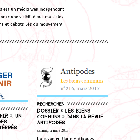
d est un média web indépendant
ner une visibilité aux multiples
ions et débats liés au mouvement
Recherches
Dossier « Les biens
ir », un
communs » dans la revue
des
Antipodes
térrés
calimaq, 2 mars 2017.
La revue en ligne Antipodes,