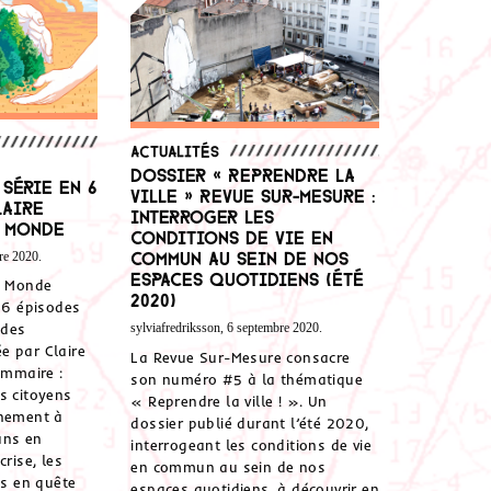
Actualités
Dossier « Reprendre la
 série en 6
ville » Revue Sur-Mesure :
laire
interroger les
 Monde
conditions de vie en
commun au sein de nos
re 2020.
espaces quotidiens (été
e Monde
2020)
n 6 épisodes
 des
sylviafredriksson, 6 septembre 2020.
e par Claire
La Revue Sur-Mesure consacre
ommaire :
son numéro #5 à la thématique
s citoyens
« Reprendre la ville ! ». Un
rnement à
dossier publié durant l’été 2020,
uns en
interrogeant les conditions de vie
crise, les
en commun au sein de nos
s en quête
espaces quotidiens, à découvrir en