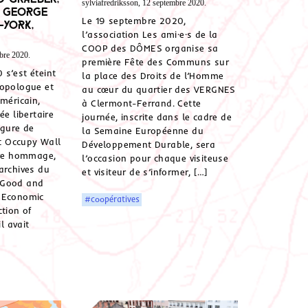
sylviafredriksson, 12 septembre 2020.
, George
Le 19 septembre 2020,
-York,
l’association Les ami·e·s de la
COOP des DÔMES organise sa
bre 2020.
première Fête des Communs sur
s’est éteint
la place des Droits de l’Homme
ropologue et
au cœur du quartier des VERGNES
méricain,
à Clermont-Ferrand. Cette
ée libertaire
journée, inscrite dans le cadre de
igure de
la Semaine Européenne du
 Occupy Wall
Développement Durable, sera
dre hommage,
l’occasion pour chaque visiteuse
archives du
et visiteur de s’informer, […]
 Good and
 Economic
#coopératives
ction of
 avait