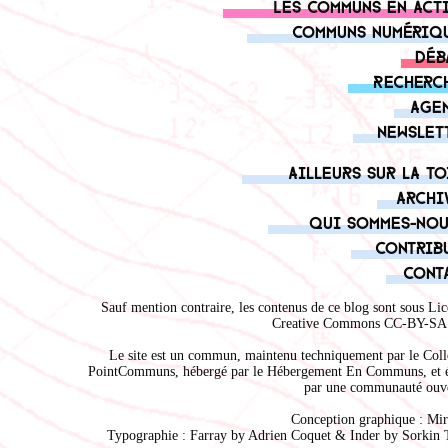
Les communs en act
Communs numériq
Déb
Recherc
Age
Newslet
Ailleurs sur la to
Archi
Qui sommes-nou
Contrib
Cont
Sauf mention contraire, les contenus de ce blog sont sous
Lic
Creative Commons CC-BY-SA 
Le site est un commun, maintenu techniquement par le
Coll
PointCommuns
, hébergé par le
Hébergement En Communs
, et 
par une communauté ouve
Conception graphique :
Mir
Typographie : Farray by
Adrien Coque
t & Inder by
Sorkin 