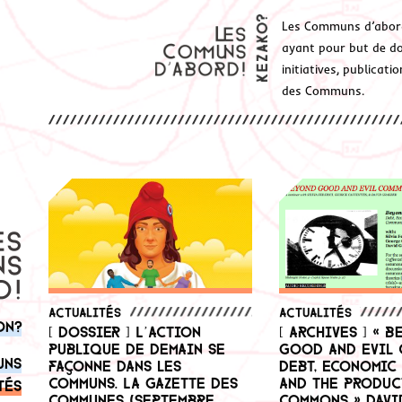
Les Communs d’abor
ayant pour but de don
initiatives, publicat
des Communs.
Actualités
Actualités
on?
[ Dossier ] L’action
[ Archives ] « B
publique de demain se
Good and Evil 
uns
façonne dans les
Debt, Economic 
communs. La Gazette des
and the Produc
tés
communes (septembre
Commons » Davi