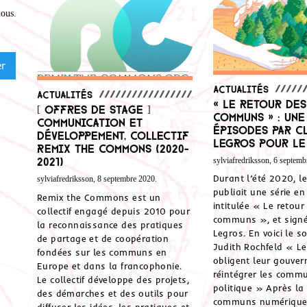
nous
.
Actualités
Actualités
« Le retour des
[ Offres de stage ]
communs » : une
Communication et
épisodes par C
développement, Collectif
Legros pour Le
Remix The Commons (2020-
2021)
sylviafredriksson, 6 septemb
Durant l’été 2020, l
sylviafredriksson, 8 septembre 2020.
publiait une série e
Remix the Commons est un
intitulée « Le retour
collectif engagé depuis 2010 pour
communs », et signé
la reconnaissance des pratiques
Legros. En voici le s
de partage et de coopération
Judith Rochfeld « Le
fondées sur les communs en
obligent leur gouve
Europe et dans la francophonie.
réintégrer les comm
Le collectif développe des projets,
politique » Après la 
des démarches et des outils pour
communs numérique
diffuser les idées, les pratiques et