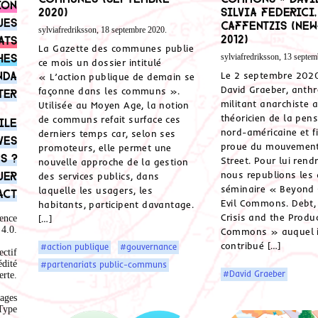
ion
2020)
Silvia Federici
ues
Caffentzis (New
sylviafredriksson, 18 septembre 2020.
2012)
ats
La Gazette des communes publie
hes
sylviafredriksson, 13 septem
ce mois un dossier intitulé
nda
Le 2 septembre 2020 
« L’action publique de demain se
David Graeber, anth
façonne dans les communs ».
ter
militant anarchiste a
Utilisée au Moyen Age, la notion
théoricien de la pens
de communs refait surface ces
ile
nord-américaine et f
derniers temps car, selon ses
ves
proue du mouvement
promoteurs, elle permet une
s ?
Street. Pour lui ren
nouvelle approche de la gestion
uer
nous republions les 
des services publics, dans
séminaire « Beyond
laquelle les usagers, les
act
Evil Commons. Debt,
habitants, participent davantage.
Crisis and the Produ
ence
[…]
4.0
.
Commons » auquel il
contribué […]
#action publique
#gouvernance
ectif
édité
#partenariats public-communs
#David Graeber
rte.
ages
Type