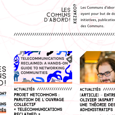
Les Communs d’abor
ayant pour but de don
initiatives, publicat
des Communs.
Actualités
Actualités
on?
Projet netCommons :
[Article] – Entr
Parution de l’ouvrage
Olivier Jaspart
uns
collectif
une théorie de
« Telecommunications
administratifs
tés
Reclaimed »