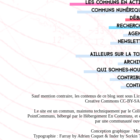
Les communs en act
Communs numériq
Déb
Recherc
Age
Newslet
Ailleurs sur la to
Archi
Qui sommes-nou
Contrib
Cont
Sauf mention contraire, les contenus de ce blog sont sous
Lic
Creative Commons CC-BY-SA 
Le site est un commun, maintenu techniquement par le
Coll
PointCommuns
, hébergé par le
Hébergement En Communs
, et 
par une communauté ouve
Conception graphique :
Mir
Typographie : Farray by
Adrien Coque
t & Inder by
Sorkin 