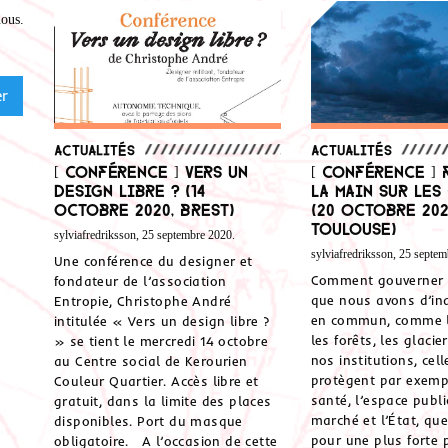
nous
.
Actualités
Actualités
[ Conférence ] Vers un
[ Conférence ]
design libre ? (14
la main sur les
octobre 2020, Brest)
(20 octobre 202
Toulouse)
sylviafredriksson, 25 septembre 2020.
sylviafredriksson, 25 septem
Une conférence du designer et
Comment gouverner 
fondateur de l’association
que nous avons d’in
Entropie, Christophe André
en commun, comme l’a
intitulée « Vers un design libre ?
les forêts, les glaci
» se tient le mercredi 14 octobre
nos institutions, cell
au Centre social de Kerourien
protègent par exemp
Couleur Quartier. Accès libre et
santé, l’espace publi
gratuit, dans la limite des places
marché et l’État, que
disponibles. Port du masque
pour une plus forte p
obligatoire. A l’occasion de cette