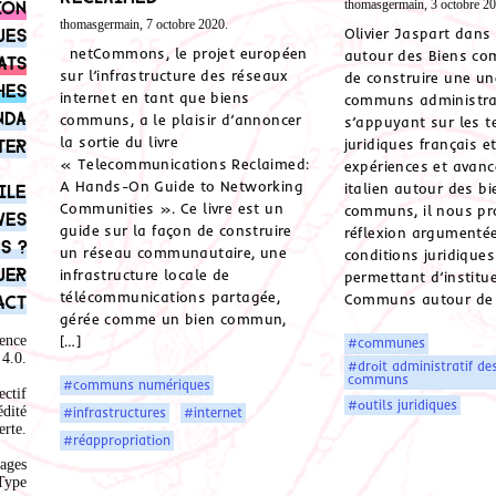
ion
thomasgermain, 3 octobre 20
thomasgermain, 7 octobre 2020.
ues
Olivier Jaspart dans 
netCommons, le projet européen
autour des Biens c
ats
sur l’infrastructure des réseaux
de construire une un
hes
internet en tant que biens
communs administrat
nda
communs, a le plaisir d’annoncer
s’appuyant sur les t
la sortie du livre
ter
juridiques français e
« Telecommunications Reclaimed:
expériences et avanc
A Hands-On Guide to Networking
italien autour des bi
ile
Communities ». Ce livre est un
communs, il nous pr
ves
guide sur la façon de construire
réflexion argumentée
s ?
un réseau communautaire, une
conditions juridique
uer
infrastructure locale de
permettant d’institue
télécommunications partagée,
Communs autour de 
act
gérée comme un bien commun,
[…]
ence
#communes
4.0
.
#droit administratif de
communs
#communs numériques
ectif
#outils juridiques
édité
#infrastructures
#internet
rte.
#réappropriation
ages
Type