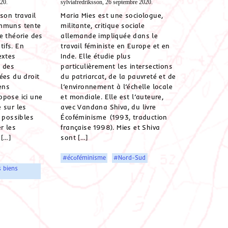
20.
sylviafredriksson, 26 septembre 2020.
son travail
Maria Mies est une sociologue,
ommuns tente
militante, critique sociale
e théorie des
allemande impliquée dans le
ifs. En
travail féministe en Europe et en
extes
Inde. Elle étudie plus
t des
particulièrement les intersections
ées du droit
du patriarcat, de la pauvreté et de
ens
l’environnement à l’échelle locale
opose ici une
et mondiale. Elle est l’auteure,
 sur les
avec Vandana Shiva, du livre
s possibles
Écoféminisme (1993, traduction
r les
française 1998). Mies et Shiva
[…]
sont […]
#écoféminisme
#Nord-Sud
s biens