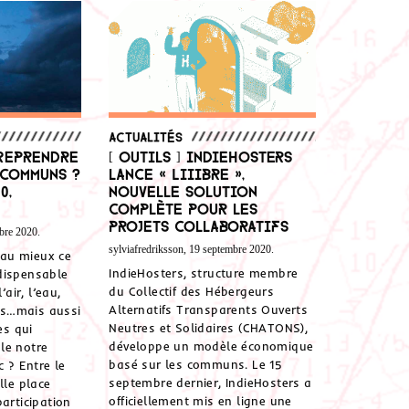
Actualités
 Reprendre
[ Outils ] IndieHosters
 communs ?
lance « Liiibre »,
0,
nouvelle solution
complète pour les
projets collaboratifs
bre 2020.
sylviafredriksson, 19 septembre 2020.
au mieux ce
IndieHosters, structure membre
dispensable
du Collectif des Hébergeurs
ir, l’eau,
Alternatifs Transparents Ouverts
ers…mais aussi
Neutres et Solidaires (CHATONS),
es qui
développe un modèle économique
le notre
basé sur les communs. Le 15
c ? Entre le
septembre dernier, IndieHosters a
lle place
officiellement mis en ligne une
articipation