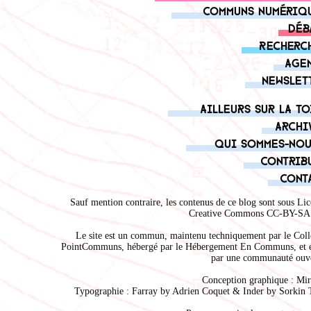
Communs numériq
Déb
Recherc
Age
Newslet
Ailleurs sur la to
Archi
Qui sommes-nou
Contrib
Cont
Sauf mention contraire, les contenus de ce blog sont sous
Lic
Creative Commons CC-BY-SA 
Le site est un commun, maintenu techniquement par le
Coll
PointCommuns
, hébergé par le
Hébergement En Communs
, et 
par une communauté ouve
Conception graphique :
Mir
Typographie : Farray by
Adrien Coque
t & Inder by
Sorkin 