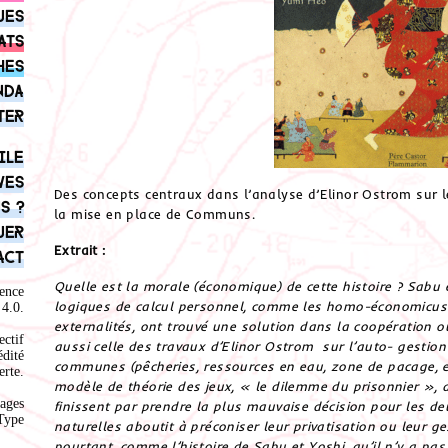
ues
ats
hes
nda
ter
ile
ves
Des concepts centraux dans l’analyse d’Elinor Ostrom sur 
s ?
la mise en place de Communs.
uer
Extrait :
act
Quelle est la morale (économique) de cette histoire ? Sabu 
ence
logiques de calcul personnel, comme les homo-économicus 
4.0
.
externalités, ont trouvé une solution dans la coopération o
ectif
aussi celle des travaux d’Elinor Ostrom sur l’auto- gestion
édité
communes (pêcheries, ressources en eau, zone de pacage, et
rte.
modèle de théorie des jeux, « le dilemme du prisonnier », 
ages
finissent par prendre la plus mauvaise décision pour les de
Type
naturelles aboutit à préconiser leur privatisation ou leur g
pourtant, comme l’histoire de Sabu et Yoshi, qu’il n’y a pas