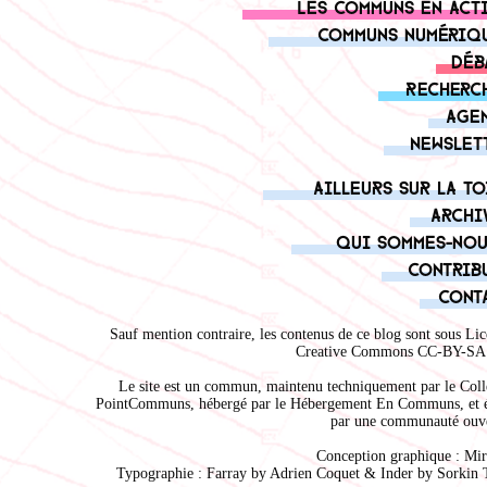
Les communs en act
Communs numériq
Déb
Recherc
Age
Newslet
Ailleurs sur la to
Archi
Qui sommes-nou
Contrib
Cont
Sauf mention contraire, les contenus de ce blog sont sous
Lic
Creative Commons CC-BY-SA 
Le site est un commun, maintenu techniquement par le
Coll
PointCommuns
, hébergé par le
Hébergement En Communs
, et 
par une communauté ouve
Conception graphique :
Mir
Typographie : Farray by
Adrien Coque
t & Inder by
Sorkin 