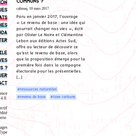
Communs ?
ion
calimaq, 10 mars 2017.
ues
Paru en janvier 2017, l’ouvrage
ats
« Le revenu de base : une idée qui
hes
pourrait changer nos vies », écrit
nda
par Olivier Le Naire et Clémentine
ter
Lebon aux éditions Actes Sud,
offre au lecteur de découvrir ce
ile
qu’est le revenu de base, alors
que la proposition émerge pour la
ves
première fois dans la campagne
s ?
électorale pour les présentielles.
uer
[…]
act
#ressources naturelles
ence
#revenu de base
#taxe carbone
4.0
.
ectif
édité
rte.
ages
Type