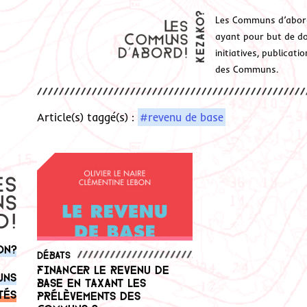
Les Communs d’abor
ayant pour but de don
initiatives, publicat
des Communs.
Article(s) taggé(s) :
#revenu de base
on?
Débats
Financer le revenu de
uns
base en taxant les
tés
prélèvements des