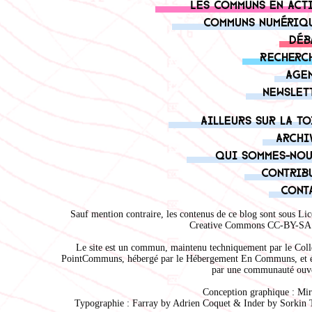
Les communs en act
Communs numériq
Déb
Recherc
Age
Newslet
Ailleurs sur la to
Archi
Qui sommes-nou
Contrib
Cont
Sauf mention contraire, les contenus de ce blog sont sous
Lic
Creative Commons CC-BY-SA 
Le site est un commun, maintenu techniquement par le
Coll
PointCommuns
, hébergé par le
Hébergement En Communs
, et 
par une communauté ouve
Conception graphique :
Mir
Typographie : Farray by
Adrien Coque
t & Inder by
Sorkin 