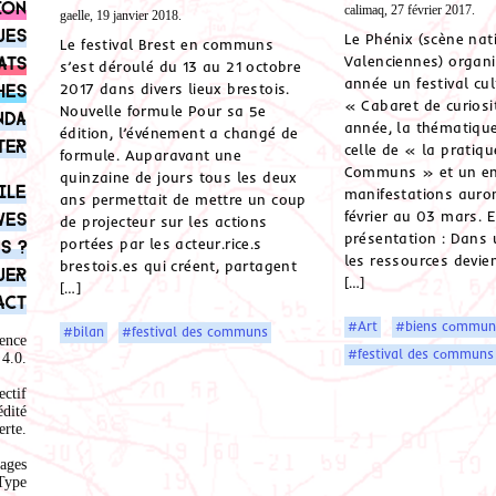
ion
calimaq, 27 février 2017.
gaelle, 19 janvier 2018.
ues
Le Phénix (scène nat
Le festival Brest en communs
ats
Valenciennes) organ
s’est déroulé du 13 au 21 octobre
année un festival cult
hes
2017 dans divers lieux brestois.
« Cabaret de curiosi
Nouvelle formule Pour sa 5e
nda
année, la thématique
édition, l’événement a changé de
ter
celle de « la pratiq
formule. Auparavant une
Communs » et un e
quinzaine de jours tous les deux
ile
manifestations auron
ans permettait de mettre un coup
février au 03 mars. E
ves
de projecteur sur les actions
présentation : Dans
portées par les acteur.rice.s
s ?
les ressources devie
brestois.es qui créent, partagent
uer
[…]
[…]
act
#Art
#biens communs
#bilan
#festival des communs
ence
#festival des communs
4.0
.
ectif
édité
rte.
ages
Type