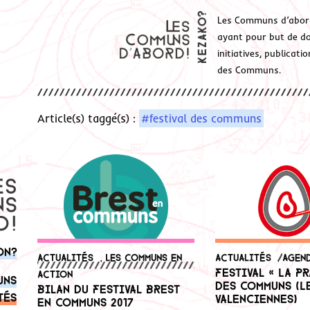
Les Communs d’abor
ayant pour but de don
initiatives, publicat
des Communs.
Article(s) taggé(s) :
#festival des communs
on?
Actualités
,
Les communs en
Actualités
,
Agen
Festival « La p
action
uns
des Communs (Le
Bilan du festival Brest
tés
Valenciennes)
en communs 2017