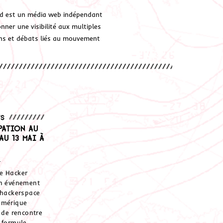
d est un média web indépendant
ner une visibilité aux multiples
ions et débats liés au mouvement
ts
pation au
au 13 mai à
.
e Hacker
un événement
 hackerspace
umérique
s de rencontre
 formule