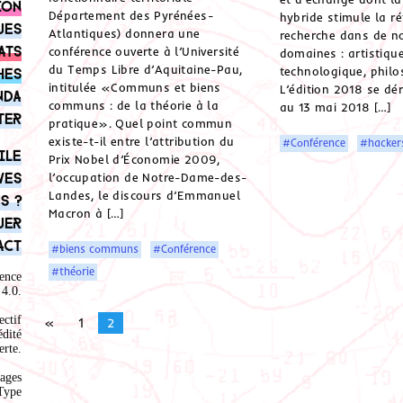
ion
Département des Pyrénées-
hybride stimule la ré
ues
Atlantiques) donnera une
recherche dans de 
ats
conférence ouverte à l’Université
domaines : artistique
du Temps Libre d’Aquitaine-Pau,
technologique, phil
hes
intitulée «Communs et biens
L’édition 2018 se dé
nda
communs : de la théorie à la
au 13 mai 2018 […]
ter
pratique». Quel point commun
existe-t-il entre l’attribution du
#Conférence
#hacker
ile
Prix Nobel d’Économie 2009,
ves
l’occupation de Notre-Dame-des-
Landes, le discours d’Emmanuel
s ?
Macron à […]
uer
act
#biens communs
#Conférence
#théorie
ence
4.0
.
ectif
«
1
2
édité
rte.
ages
Type