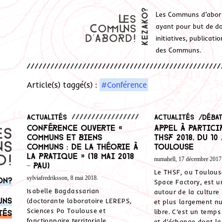
Les Communs d’abor
ayant pour but de don
initiatives, publicat
des Communs.
Article(s) taggé(s) :
#Conférence
Actualités
Actualités
,
Déba
Conférence ouverte «
Appel à partici
Communs et biens
THSF 2018, du 10 
communs : de la théorie à
Toulouse
la pratique » (18 mai 2018
numahell, 17 décembre 2017
– Pau)
Le THSF, ou Toulous
sylviafredriksson, 8 mai 2018.
on?
Space Factory, est 
Isabelle Bagdassarian
autour de la culture
uns
(doctorante laboratoire LEREPS,
et plus largement n
Sciences Po Toulouse et
libre. C’est un temp
tés
fonctionnaire territoriale
et d’échange dont la