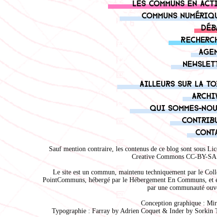
Les communs en act
Communs numériq
Déb
Recherc
Age
Newslet
Ailleurs sur la to
Archi
Qui sommes-nou
Contrib
Cont
Sauf mention contraire, les contenus de ce blog sont sous
Lic
Creative Commons CC-BY-SA 
Le site est un commun, maintenu techniquement par le
Coll
PointCommuns
, hébergé par le
Hébergement En Communs
, et 
par une communauté ouve
Conception graphique :
Mir
Typographie : Farray by
Adrien Coque
t & Inder by
Sorkin 