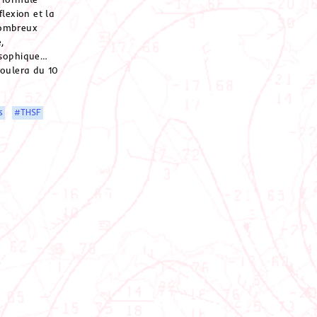
flexion et la
nombreux
,
osophique…
roulera du 10
s
#THSF