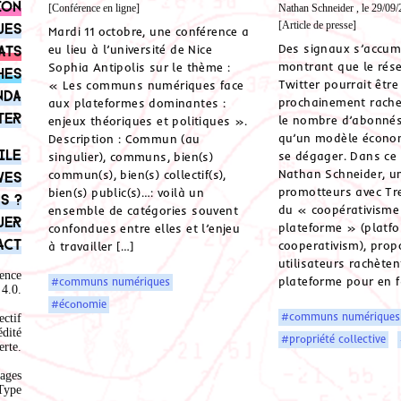
ion
[Conférence en ligne]
Nathan Schneider , le 29/09
[Article de presse]
ues
Mardi 11 octobre, une conférence a
Des signaux s’accum
ats
eu lieu à l’université de Nice
montrant que le rése
Sophia Antipolis sur le thème :
hes
Twitter pourrait être
« Les communs numériques face
nda
prochainement rache
aux plateformes dominantes :
ter
le nombre d’abonnés
enjeux théoriques et politiques ».
qu’un modèle écono
Description : Commun (au
ile
se dégager. Dans ce 
singulier), communs, bien(s)
Nathan Schneider, u
commun(s), bien(s) collectif(s),
ves
promotteurs avec Tr
bien(s) public(s)…: voilà un
s ?
du « coopérativisme
ensemble de catégories souvent
uer
plateforme » (platf
confondues entre elles et l’enjeu
act
cooperativism), prop
à travailler […]
utilisateurs rachèten
ence
plateforme pour en f
#communs numériques
4.0
.
#économie
#communs numériques
ectif
édité
#propriété collective
rte.
ages
Type