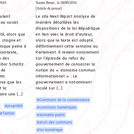
/2016
Xavier Berne , le 28/09/2016
[Article de presse]
ulent
Le site Next INpact analyse de
au social
manière détaillées les
dispositions de la loi République
té, alors que
en lien avec le droit d’auteur,
 stagne et
alors que le texte est adopté.
mique peine à
définitivement cette semaine au
contexte,
Parlement. Il revient notamment
n des
sur l’épisode du refus du
ebor Scholtz
gouvernement de consacrer la
 de
notion de « domaine commun
orm
informationnel » : Le
ose que les
gouvernement a notamment
t la
reculé sur […]
aire une […]
#Communs de la connaissance
#propriété
#communs numériques
#Twitter
#domaine public
#droit des communs
#loi numérique