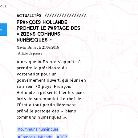
nous
.
Actualités
François Hollande
promeut le partage des
« biens communs
numériques »
Xavier Berne , le 21/09/2016
[Article de presse]
Alors que la France s’apprête à
prendre la présidence du
Partenariat pour un
gouvernement ouvert, qui réuni en
son sein 70 pays, François
Hollande a présenté hier les axes
forts de son mandat. Le chef de
l’État a tout particulièrement
prôné le partage des « biens
communs numériques ».
#communs numériques
#François Hollande
#OGP