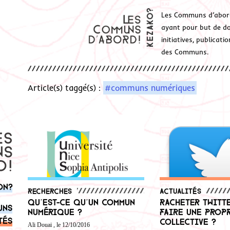
Les Communs d’abor
ayant pour but de don
initiatives, publicat
des Communs.
Article(s) taggé(s) :
#communs numériques
on?
Recherches
Actualités
Qu’est-ce qu’un Commun
Racheter Twitt
uns
numérique ?
faire une prop
tés
collective ?
Ali Douai , le 12/10/2016