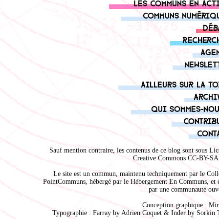
Les communs en act
Communs numériq
Déb
Recherc
Age
Newslet
Ailleurs sur la to
Archi
Qui sommes-nou
Contrib
Cont
Sauf mention contraire, les contenus de ce blog sont sous
Lic
Creative Commons CC-BY-SA 
Le site est un commun, maintenu techniquement par le
Coll
PointCommuns
, hébergé par le
Hébergement En Communs
, et 
par une communauté ouve
Conception graphique :
Mir
Typographie : Farray by
Adrien Coque
t & Inder by
Sorkin 