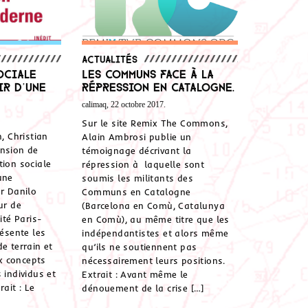
Actualités
ociale
Les Communs face à la
ir d’une
répression en Catalogne.
calimaq, 22 octobre 2017.
Sur le site Remix The Commons,
n, Christian
Alain Ambrosi publie un
ension de
témoignage décrivant la
tion sociale
répression à laquelle sont
une
soumis les militants des
ar Danilo
Communs en Catalogne
ur de
(Barcelona en Comù, Catalunya
ité Paris-
en Comù), au même titre que les
résente les
indépendantistes et alors même
e terrain et
qu’ils ne soutiennent pas
x concepts
nécessairement leurs positions.
 individus et
Extrait : Avant même le
ait : Le
dénouement de la crise […]