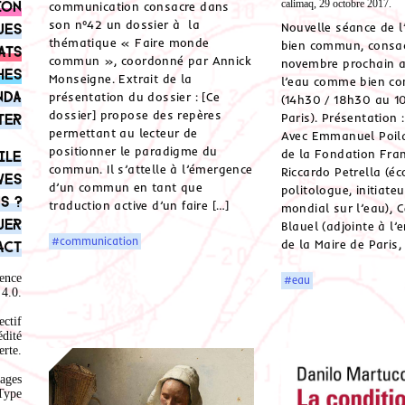
ion
calimaq, 29 octobre 2017.
communication consacre dans
son n°42 un dossier à la
ues
Nouvelle séance de l
thématique « Faire monde
bien commun, consac
ats
commun », coordonné par Annick
novembre prochain 
hes
Monseigne. Extrait de la
l’eau comme bien c
nda
présentation du dossier : [Ce
(14h30 / 18h30 au 
dossier] propose des repères
ter
Paris). Présentation 
permettant au lecteur de
Avec Emmanuel Poila
positionner le paradigme du
de la Fondation Fran
ile
commun. Il s’attelle à l’émergence
Riccardo Petrella (é
ves
d’un commun en tant que
politologue, initiate
s ?
traduction active d’un faire […]
mondial sur l’eau), C
uer
Blauel (adjointe à l
#communication
de la Maire de Paris,
act
ence
#eau
4.0
.
ectif
édité
rte.
ages
Type