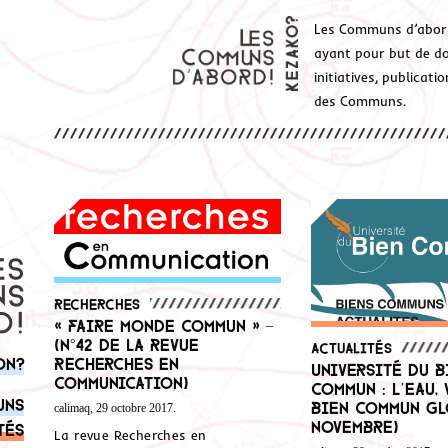
Les Communs d’abor
ayant pour but de don
initiatives, publicat
des Communs.
Recherches
« Faire monde commun » –
(n°42 de la revue
Actualités
on?
Recherches en
Université du b
communication)
commun : l’eau, 
uns
bien commun glo
calimaq, 29 octobre 2017.
novembre)
tés
La revue Recherches en