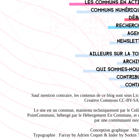
Les communs en act
Communs numériq
Déb
Recherc
Age
Newslet
Ailleurs sur la to
Archi
Qui sommes-nou
Contrib
Cont
Sauf mention contraire, les contenus de ce blog sont sous
Lic
Creative Commons CC-BY-SA 
Le site est un commun, maintenu techniquement par le
Coll
PointCommuns
, hébergé par le
Hébergement En Communs
, et 
par une communauté ouve
Conception graphique :
Mir
Typographie : Farray by
Adrien Coque
t & Inder by
Sorkin 