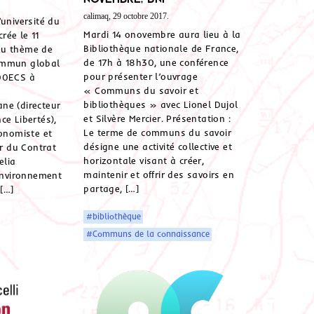
calimaq, 29 octobre 2017.
’université du
Mardi 14 onovembre aura lieu à la
rée le 11
Bibliothèque nationale de France,
au thème de
de 17h à 18h30, une conférence
ommun global
pour présenter l’ouvrage
100ECS à
« Communs du savoir et
:
bibliothèques » avec Lionel Dujol
ne (directeur
et Silvère Mercier. Présentation :
ce Libertés),
Le terme de communs du savoir
conomiste et
désigne une activité collective et
ur du Contrat
horizontale visant à créer,
elia
maintenir et offrir des savoirs en
’environnement
partage, […]
 […]
#bibliothèque
#Communs de la connaissance