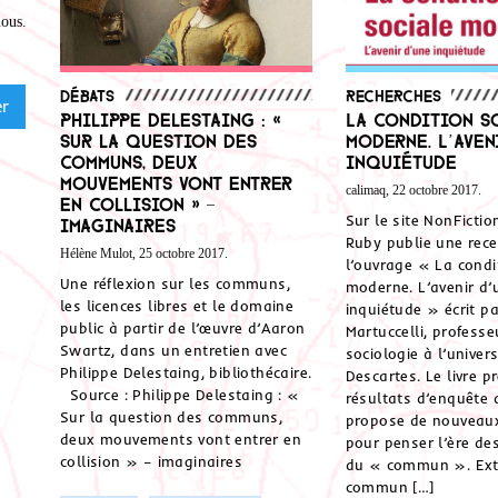
nous
.
Débats
Recherches
Philippe Delestaing : «
La condition s
Sur la question des
moderne. L’aven
communs, deux
inquiétude
mouvements vont entrer
calimaq, 22 octobre 2017.
en collision » –
Sur le site NonFictio
imaginaires
Ruby publie une rec
Hélène Mulot, 25 octobre 2017.
l’ouvrage « La condi
Une réflexion sur les communs,
moderne. L’avenir d’
les licences libres et le domaine
inquiétude » écrit p
public à partir de l’œuvre d’Aaron
Martuccelli, professe
Swartz, dans un entretien avec
sociologie à l’univers
Philippe Delestaing, bibliothécaire.
Descartes. Le livre p
Source : Philippe Delestaing : «
résultats d’enquête d
Sur la question des communs,
propose de nouveau
deux mouvements vont entrer en
pour penser l’ère des
collision » – imaginaires
du « commun ». Extr
commun […]