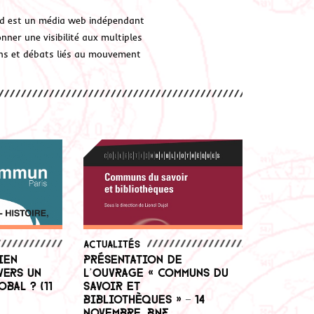
d est un média web indépendant
ner une visibilité aux multiples
ions et débats liés au mouvement
Actualités
ien
Présentation de
vers un
l’ouvrage « Communs du
bal ? (11
savoir et
bibliothèques » – 14
novembre, BnF