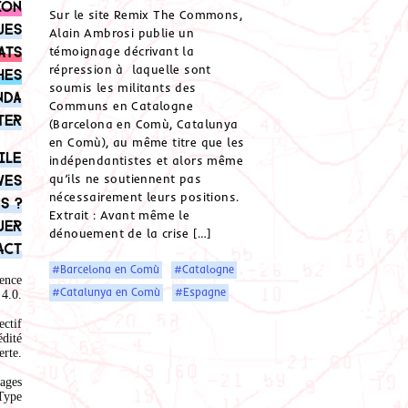
ion
Sur le site Remix The Commons,
ues
Alain Ambrosi publie un
ats
témoignage décrivant la
répression à laquelle sont
hes
soumis les militants des
nda
Communs en Catalogne
ter
(Barcelona en Comù, Catalunya
en Comù), au même titre que les
ile
indépendantistes et alors même
ves
qu’ils ne soutiennent pas
nécessairement leurs positions.
s ?
Extrait : Avant même le
uer
dénouement de la crise […]
act
#Barcelona en Comù
#Catalogne
ence
#Catalunya en Comù
#Espagne
4.0
.
ectif
édité
rte.
ages
Type