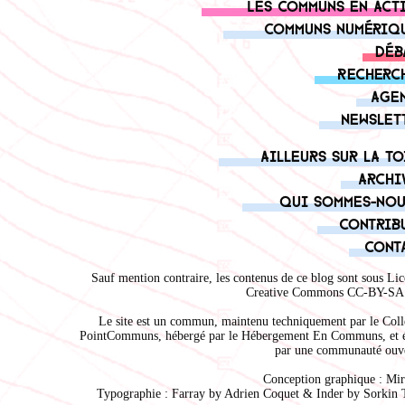
Les communs en act
Communs numériq
Déb
Recherc
Age
Newslet
Ailleurs sur la to
Archi
Qui sommes-nou
Contrib
Cont
Sauf mention contraire, les contenus de ce blog sont sous
Lic
Creative Commons CC-BY-SA 
Le site est un commun, maintenu techniquement par le
Coll
PointCommuns
, hébergé par le
Hébergement En Communs
, et 
par une communauté ouve
Conception graphique :
Mir
Typographie : Farray by
Adrien Coque
t & Inder by
Sorkin 