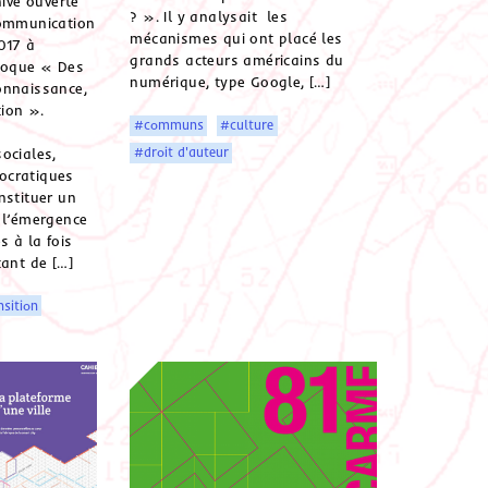
hive ouverte
? ». Il y analysait les
communication
mécanismes qui ont placé les
2017 à
grands acteurs américains du
lloque « Des
numérique, type Google, […]
onnaissance,
tion ».
#communs
#culture
#droit d'auteur
ociales,
ocratiques
nstituer un
 l’émergence
s à la fois
tant de […]
sition