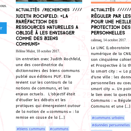
nous
.
Actualités
,
Recherches
Actualités
Judith Rochfeld: «La
Réguler par le
raréfaction des
pour une meill
ressources naturelles a
protection des
obligé à les envisager
personnelles
comme des biens
calimaq, 14 octobre 2017.
communs»
Le LINC (Laboratoire
Hélène Mulot, 18 octobre 2017.
numérique de la CNI
Un entretien avec Judith Rochfeld,
son cinquième cahier
une des coordinatrice du
et Prospective à la 
dictionnaires des biens communs
la smart city : « La
publié aux éditions PUF. Elle
d’une ville : les don
revient sur les contours de la
personnelles au coeu
notions de communs, et les
smart city ». Un poi
enjeux actuels. L’objectif était
le lien avec la quest
d’étudier les débats et les
Communs : « Réguler
pratiques qui émergeaient autour
Communs et une […]
de la notion de «communs» : la
remise en cause de la […]
#communs urbains
#données personnelles
#biens communs
#communs