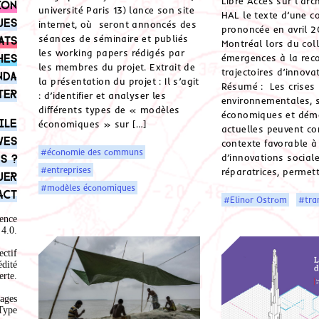
Libre Accès sur l’arc
ion
université Paris 13) lance son site
HAL le texte d’une 
ues
internet, où seront annoncés des
prononcée en avril 
séances de séminaire et publiés
ats
Montréal lors du co
les working papers rédigés par
hes
émergences à la rec
les membres du projet. Extrait de
trajectoires d’innova
nda
la présentation du projet : Il s’agit
Résumé : Les crises
ter
: d’identifier et analyser les
environnementales, s
différents types de « modèles
économiques et dém
ile
économiques » sur […]
actuelles peuvent co
ves
contexte favorable à
#économie des communs
d’innovations sociale
s ?
#entreprises
réparatrices, permet
uer
#modèles économiques
act
#Elinor Ostrom
#tran
ence
4.0
.
ectif
édité
rte.
ages
Type