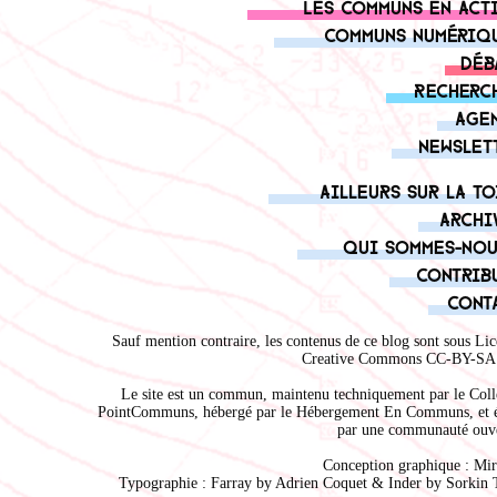
Les communs en act
Communs numériq
Déb
Recherc
Age
Newslet
Ailleurs sur la to
Archi
Qui sommes-nou
Contrib
Cont
Sauf mention contraire, les contenus de ce blog sont sous
Lic
Creative Commons CC-BY-SA 
Le site est un commun, maintenu techniquement par le
Coll
PointCommuns
, hébergé par le
Hébergement En Communs
, et 
par une communauté ouve
Conception graphique :
Mir
Typographie : Farray by
Adrien Coque
t & Inder by
Sorkin 