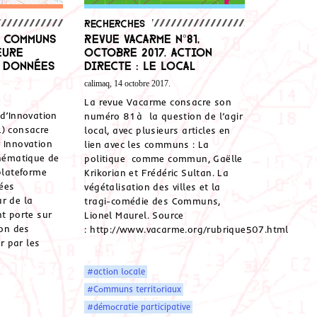
Recherches
s Communs
Revue Vacarme n°81,
eure
octobre 2017. Action
 données
directe : Le Local
calimaq, 14 octobre 2017.
La revue Vacarme consacre son
 d’Innovation
numéro 81 à la question de l’agir
L) consacre
local, avec plusieurs articles en
 Innovation
lien avec les communs : La
thématique de
politique comme commun, Gaëlle
 plateforme
Krikorian et Frédéric Sultan. La
nées
végétalisation des villes et la
r de la
tragi-comédie des Communs,
nt porte sur
Lionel Maurel. Source
ion des
: http://www.vacarme.org/rubrique507.html
 par les
#action locale
#Communs territoriaux
#démocratie participative