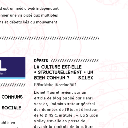
d est un média web indépendant
ner une visibilité aux multiples
ions et débats liés au mouvement
Débats
La Culture est-elle
« structurellement » un
bien commun ? – – S.I.Lex –
Hélène Mulot, 18 octobre 2017.
Lionel Maurel revient sur un
e communs
article de blog publié par Henri
Verdier, l’administrateur général
 sociale
des données de l’Etat et directeur
de la DINSIC, intitulé : « La Silicon
Valley est-elle en passe de
ublie en
devenir la capitale de la culture