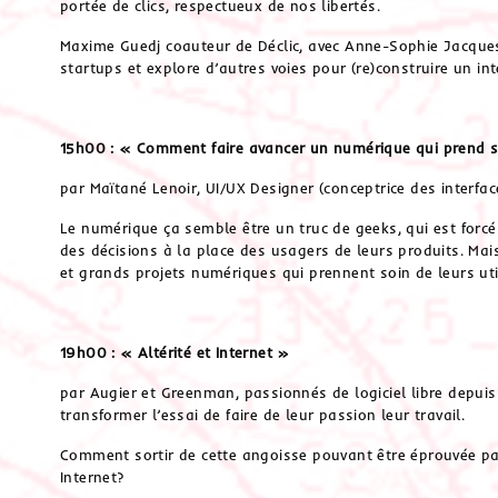
portée de clics, respectueux de nos libertés.
Maxime Guedj coauteur de Déclic, avec Anne-Sophie Jacques
startups et explore d’autres voies pour (re)construire un int
15h00 : « Comment faire avancer un numérique qui prend 
par Maïtané Lenoir, UI/UX Designer (conceptrice des interface
Le numérique ça semble être un truc de geeks, qui est forc
des décisions à la place des usagers de leurs produits. Mai
et grands projets numériques qui prennent soin de leurs uti
19h00 : « Altérité et Internet »
par Augier et Greenman, passionnés de logiciel libre depu
transformer l’essai de faire de leur passion leur travail.
Comment sortir de cette angoisse pouvant être éprouvée par
Internet?