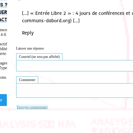
s ?
uer
[…] « Entrée Libre 2 » : 4 jours de conférences et 
act
communs-dabord.org) […]
ence
Reply
4.0
.
ectif
Laisser une réponse
édité
rte.
Courriel (ne sera pas affiché)
ages
Type
nous
.
Commenter