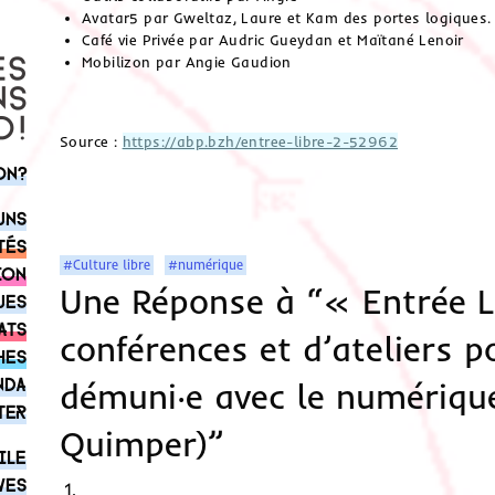
Avatar5 par Gweltaz, Laure et Kam des portes logiques.
Café vie Privée par Audric Gueydan et Maïtané Lenoir
Mobilizon par Angie Gaudion
Source :
https://abp.bzh/entree-libre-2-52962
on?
uns
tés
#Culture libre
#numérique
ion
Une Réponse à “« Entrée Li
ues
ats
conférences et d’ateliers p
hes
nda
démuni‧e avec le numérique
ter
Quimper)”
ile
ves