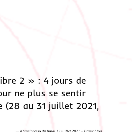
bre 2 » : 4 jours de
our ne plus se sentir
 (28 au 31 juillet 2021,
Khrys’presso du lundi 12 juillet 2021 – Framablog