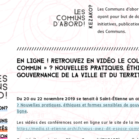
Les Communs d’abor
ayant pour but de don
initiatives, publicat
des Communs.
En ligne ! Retrouvez en vidéo le co
commun » ? Nouvelles pratiques, éth
gouvernance de la ville et du terri
Du 20 au 22 novembre 2019 se tenait à Saint-Étienne un co
? Nouvelles pratiques, éthiques et formes sensibles de gouve
on?
ligne
.
uns
Les vidéos des conférences sont en ligne sur le site de la m
tés
https://media.st-etienne.archi.fr/vous-avez-dit-espace-co
ion