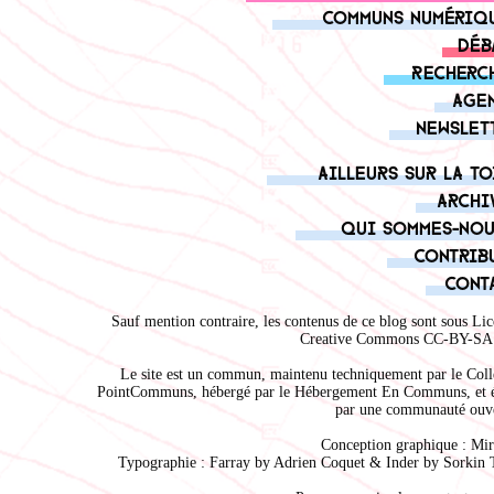
Communs numériq
Déb
Recherc
Age
Newslet
Ailleurs sur la to
Archi
Qui sommes-nou
Contrib
Cont
Sauf mention contraire, les contenus de ce blog sont sous
Lic
Creative Commons CC-BY-SA 
Le site est un commun, maintenu techniquement par le
Coll
PointCommuns
, hébergé par le
Hébergement En Communs
, et 
par une communauté ouve
Conception graphique :
Mir
Typographie : Farray by
Adrien Coque
t & Inder by
Sorkin 