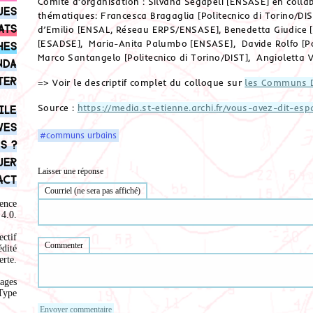
Comité d’organisation : Silvana Segapeli [ENSASE] en colla
ues
thématiques: Francesca Bragaglia [Politecnico di Torino/DIST]
ats
d’Emilio [ENSAL, Réseau ERPS/ENSASE], Benedetta Giudice [
[ESADSE], Maria-Anita Palumbo [ENSASE], Davide Rolfo [Pol
hes
Marco Santangelo [Politecnico di Torino/DIST], Angioletta V
nda
ter
=> Voir le descriptif complet du colloque sur
les Communs 
Source :
https://media.st-etienne.archi.fr/vous-avez-dit-e
ile
ves
#communs urbains
s ?
uer
Laisser une réponse
act
Courriel (ne sera pas affiché)
ence
4.0
.
ectif
Commenter
édité
rte.
ages
Type