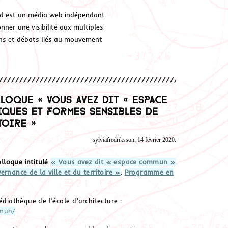
d est un média web indépendant
ner une visibilité aux multiples
ions et débats liés au mouvement
lloque « Vous avez dit « espace
iques et formes sensibles de
toire »
sylviafredriksson, 14 février 2020.
lloque intitulé
« Vous avez dit « espace commun »
rnance de la ville et du territoire »
.
Programme en
édiathèque de l’école d’architecture :
mmun/