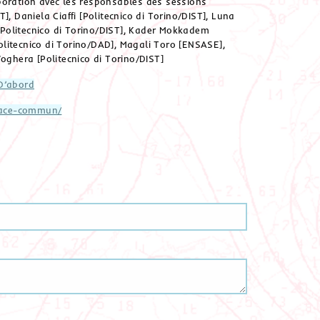
boration avec les responsables des sessions
, Daniela Ciaffi [Politecnico di Torino/DIST], Luna
Politecnico di Torino/DIST], Kader Mokkadem
itecnico di Torino/DAD], Magali Toro [ENSASE],
oghera [Politecnico di Torino/DIST]
D’abord
space-commun/