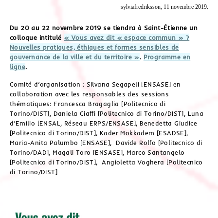
sylviafredriksson, 11 novembre 2019.
Du 20 au 22 novembre 2019 se tiendra à Saint-Étienne un
colloque intitulé
« Vous avez dit « espace commun » ?
Nouvelles pratiques, éthiques et formes sensibles de
gouvernance de la ville et du territoire »
.
Programme en
ligne
.
Comité d’organisation : Silvana Segapeli [ENSASE] en
collaboration avec les responsables des sessions
thématiques: Francesca Bragaglia [Politecnico di
Torino/DIST], Daniela Ciaffi [Politecnico di Torino/DIST], Luna
d’Emilio [ENSAL, Réseau ERPS/ENSASE], Benedetta Giudice
[Politecnico di Torino/DIST], Kader Mokkadem [ESADSE],
Maria-Anita Palumbo [ENSASE], Davide Rolfo [Politecnico di
Torino/DAD], Magali Toro [ENSASE], Marco Santangelo
[Politecnico di Torino/DIST], Angioletta Voghera [Politecnico
di Torino/DIST]