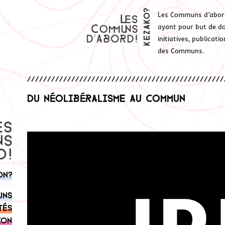
Les Communs d’abor
ayant pour but de don
initiatives, publicat
des Communs.
Du néolibéralisme au commun
on?
uns
tés
ion