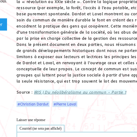
nous
.
la « révolution au XXIe siècle ». Contre la logique proprié
ressource (par exemple, la forêt, l’accès à l’eau potable, e
base purement spontanée. Dardot et Laval montrent au cont
soin du commun de manière durable le font en créant des re
encadrent la pratique des gens qui coopèrent. Cette manière
d’une transformation générale de la société, où les abus de 
par la prise en charge collective de la gestion des ressource
Dans le présent document en deux parties, nous résumons
de grands développements historiques dont nous ne parler
limitons à exposer aux lecteurs et lectrices les principes l
de Dardot et Laval, en renvoyant à l’ouvrage ceux et celles 
conceptuelle de leur propos. Le concept de commun est suscep
groupes qui luttent pour la justice sociale à partir d’une 
la seule résistance, qui est trop souvent le lot des mouvem
Source :
IRIS | Du néolibéralisme au commun – Partie 1
#Christian Dardot
#Pierre Laval
Laisser une réponse
Courriel (ne sera pas affiché)