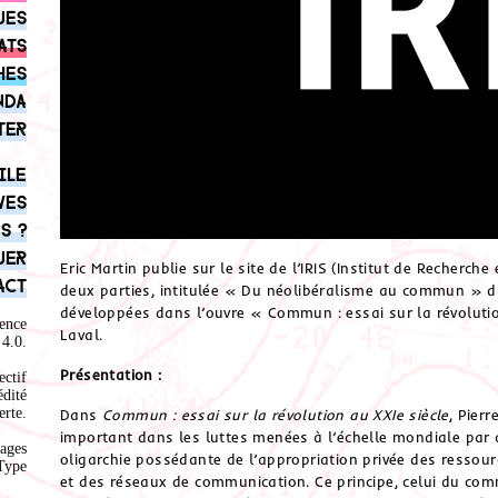
ues
ats
hes
nda
ter
ile
ves
s ?
uer
Eric Martin publie sur le site de l’IRIS (Institut de Recher
act
deux parties, intitulée « Du néolibéralisme au commun » da
développées dans l’ouvre « Commun : essai sur la révolutio
ence
Laval.
4.0
.
Présentation :
ectif
édité
rte.
Dans
Commun : essai sur la révolution au XXIe siècle
, Pier
important dans les luttes menées à l’échelle mondiale pa
ages
oligarchie possédante de l’appropriation privée des ressou
Type
et des réseaux de communication. Ce principe, celui du commu