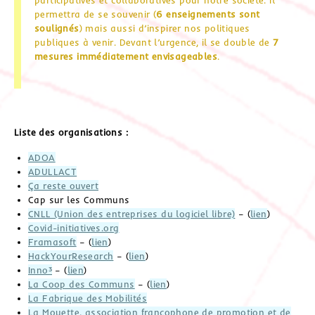
permettra de se souvenir (
6 enseignements sont
soulignés
) mais aussi d’inspirer nos politiques
publiques à venir. Devant l’urgence, il se double de
7
mesures immédiatement envisageables
.
Liste des organisations :
ADOA
ADULLACT
Ça reste ouvert
Cap sur les Communs
CNLL (Union des entreprises du logiciel libre)
– (
lien
)
Covid-initiatives.org
Framasoft
– (
lien
)
HackYourResearch
– (
lien
)
Inno³
– (
lien
)
La Coop des Communs
– (
lien
)
La Fabrique des Mobilités
La Mouette, association francophone de promotion et de