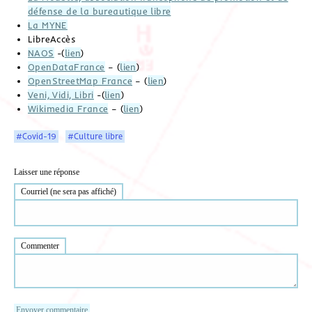
défense de la bureautique libre
La MYNE
LibreAccès
NAOS
-(
lien
)
OpenDataFrance
– (
lien
)
OpenStreetMap France
– (
lien
)
Veni, Vidi, Libri
-(
lien
)
Wikimedia France
– (
lien
)
#Covid-19
#Culture libre
Laisser une réponse
Courriel (ne sera pas affiché)
Commenter