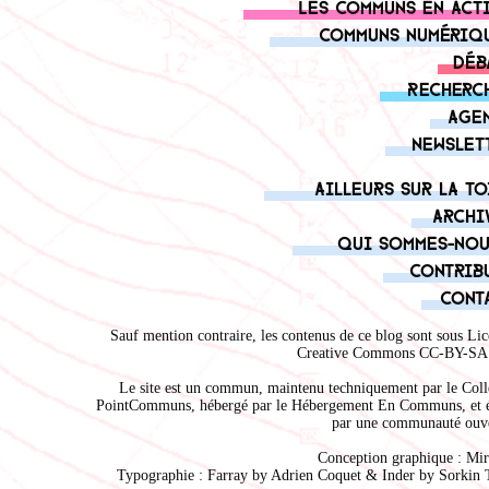
Les communs en act
Communs numériq
Déb
Recherc
Age
Newslet
Ailleurs sur la to
Archi
Qui sommes-nou
Contrib
Cont
Sauf mention contraire, les contenus de ce blog sont sous
Lic
Creative Commons CC-BY-SA 
Le site est un commun, maintenu techniquement par le
Coll
PointCommuns
, hébergé par le
Hébergement En Communs
, et 
par une communauté ouve
Conception graphique :
Mir
Typographie : Farray by
Adrien Coque
t & Inder by
Sorkin 