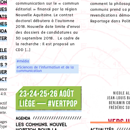
ion
communication sur le « commun
comment la philosop
ues
éditorial » financé par la région
communs prend sa p
Nouvelle Aquitaine. Le contrat
revendications démo
ats
doctoral débutera à l’automne
Reportage dans Polit
hes
2018. Nouvelle date limite d’envoi
nda
des dossiers de candidatures au
ter
30 septembre 2018. Le cadre de
la recherche : Il est proposé un
ile
CDD […]
ves
#média
s ?
#Sciences de l'information et de la
communication
uer
act
ence
4.0
.
ectif
édité
rte.
Agenda
ages
Les communs, nouvel
Type
horizon pour la
Actualités