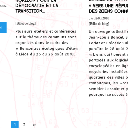
démocratie et la
« Vers une rép
nous
.
transition…
des biens commu
, le 02/08/2018
[Billet de blog]
[Billet de blog]
Plusieurs ateliers et conférences
Un ouvrage collectif 
sur le thème des communs sont
Jean-Louis Bancel, 
organisés dans le cadre des
Coriat et Frédéric Su
« Rencontres écologiques d’été«
paraître le 28 août 
à Liège du 23 au 26 août 2018.
« Liens qui libèrent
partagés aux logiciel
encyclopédies en lig
recycleries installée
quartiers des villes 
campagnes, les «c
semblent essaimer p
pourquoi ce succès ?
1
2
»