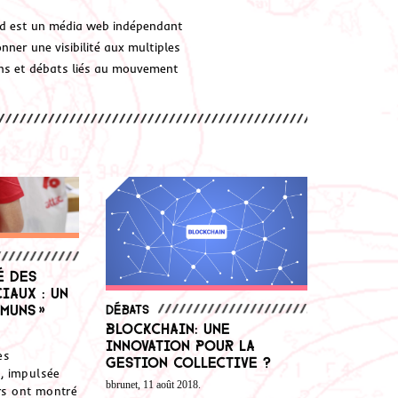
d est un média web indépendant
ner une visibilité aux multiples
ions et débats liés au mouvement
é des
iaux : un
muns »
Débats
Blockchain: une
innovation pour la
es
gestion collective ?
, impulsée
bbrunet, 11 août 2018.
ers ont montré