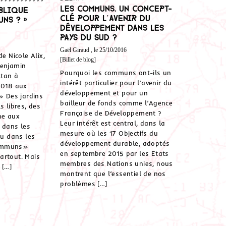
Les communs, un concept-
ublique
clé pour l’avenir du
ns ? »
développement dans les
pays du sud ?
Gaël Giraud , le 25/10/2016
de Nicole Alix,
[Billet de blog]
Benjamin
Pourquoi les communs ont-ils un
ltan à
intérêt particulier pour l’avenir du
2018 aux
développement et pour un
 » Des jardins
bailleur de fonds comme l’Agence
s libres, des
Française de Développement ?
ne aux
Leur intérêt est central, dans la
s dans les
mesure où les 17 Objectifs du
ou dans les
développement durable, adoptés
ommuns»
en septembre 2015 par les Etats
artout. Mais
membres des Nations unies, nous
 […]
montrent que l’essentiel de nos
problèmes […]