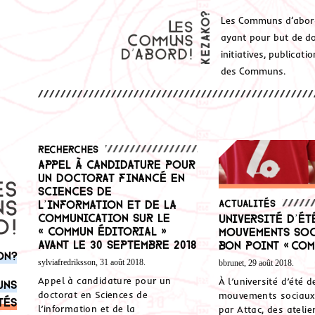
Les Communs d’abor
ayant pour but de don
initiatives, publicat
des Communs.
Recherches
Appel à candidature pour
un doctorat financé en
Sciences de
l’information et de la
Actualités
communication sur le
Université d’ét
« commun éditorial »
mouvements soc
avant le 30 septembre 2018
bon point « com
on?
sylviafredriksson, 31 août 2018.
bbrunet, 29 août 2018.
Appel à candidature pour un
À l’université d’été d
uns
doctorat en Sciences de
mouvements sociaux
tés
l’information et de la
par Attac, des ateli