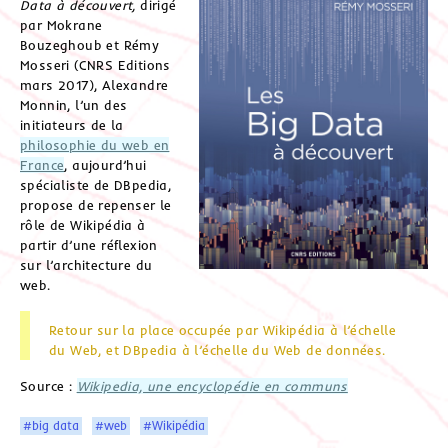
Data à découvert,
dirigé
par Mokrane
Bouzeghoub et Rémy
Mosseri (CNRS Editions
mars 2017), Alexandre
Monnin, l’un des
initiateurs de la
philosophie du web en
France
, aujourd’hui
spécialiste de DBpedia,
propose de repenser le
rôle de Wikipédia à
partir d’une réflexion
sur l’architecture du
web.
Retour sur la place occupée par Wikipédia à l’échelle
du Web, et DBpedia à l’échelle du Web de données.
Source :
Wikipedia, une encyclopédie en communs
#big data
#web
#Wikipédia