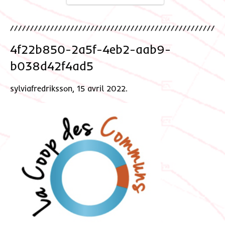
4f22b850-2a5f-4eb2-aab9-
b038d42f4ad5
sylviafredriksson, 15 avril 2022.