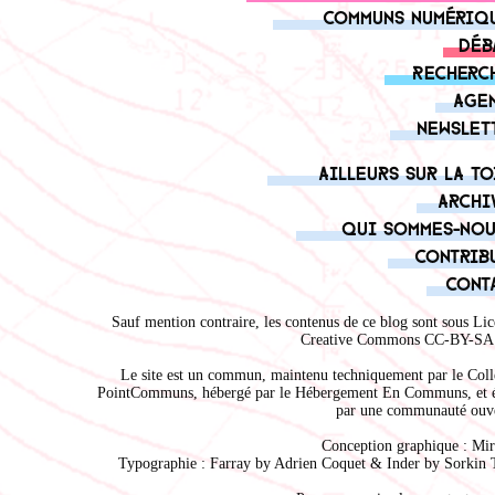
Communs numériq
Déb
Recherc
Age
Newslet
Ailleurs sur la to
Archi
Qui sommes-nou
Contrib
Cont
Sauf mention contraire, les contenus de ce blog sont sous
Lic
Creative Commons CC-BY-SA 
Le site est un commun, maintenu techniquement par le
Coll
PointCommuns
, hébergé par le
Hébergement En Communs
, et 
par une communauté ouve
Conception graphique :
Mir
Typographie : Farray by
Adrien Coque
t & Inder by
Sorkin 