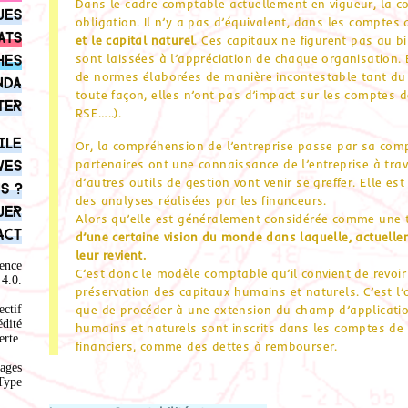
Dans le cadre comptable actuellement en vigueur, la co
ues
obligation. Il n’y a pas d’équivalent, dans les comptes 
ats
et le capital naturel
. Ces capitaux ne figurent pas au b
sont laissées à l’appréciation de chaque organisation. 
hes
de normes élaborées de manière incontestable tant du 
nda
toute façon, elles n’ont pas d’impact sur les comptes d
ter
RSE…..).
ile
Or, la compréhension de l’entreprise passe par sa compta
partenaires ont une connaissance de l’entreprise à trav
ves
d’autres outils de gestion vont venir se greffer. Elle e
s ?
des analyses réalisées par les financeurs.
uer
Alors qu’elle est généralement considérée comme une 
act
d’une certaine vision du monde dans laquelle, actuelle
leur revient.
ence
C’est donc le modèle comptable qu’il convient de revo
4.0
.
préservation des capitaux humains et naturels. C’est l’o
que de procéder à une extension du champ d’application
ectif
édité
humains et naturels sont inscrits dans les comptes de 
rte.
financiers, comme des dettes à rembourser.
ages
Type