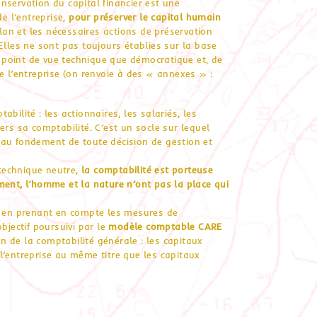
nservation du capital financier est une
de l’entreprise,
pour préserver le capital humain
ilan et les nécessaires actions de préservation
Elles ne sont pas toujours établies sur la base
point de vue technique que démocratique et, de
e l’entreprise (on renvoie à des « annexes » :
bilité : les actionnaires, les salariés, les
ers sa comptabilité. C’est un socle sur lequel
st au fondement de toute décision de gestion et
technique neutre,
la comptabilité est porteuse
ment, l’homme et la nature n’ont pas la place qui
ir en prenant en compte les mesures de
bjectif poursuivi par le
modèle comptable CARE
 de la comptabilité générale : les capitaux
l’entreprise au même titre que les capitaux