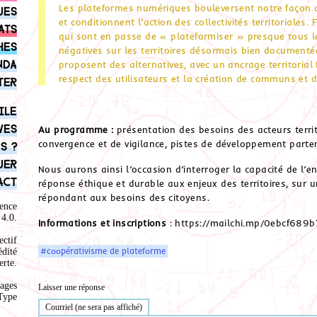
Les plateformes numériques bouleversent notre façon
ues
et conditionnent l’action des collectivités territorial
ats
qui sont en passe de « plateformiser » presque tous le
hes
négatives sur les territoires désormais bien documentée
nda
proposent des alternatives, avec un ancrage territorial 
respect des utilisateurs et la création de communs et d’
ter
ile
ves
Au programme :
présentation des besoins des acteurs terri
convergence et de vigilance, pistes de développement parten
s ?
uer
Nous aurons ainsi l’occasion d’interroger la capacité de l’e
act
réponse éthique et durable aux enjeux des territoires, sur
répondant aux besoins des citoyens.
ence
4.0
.
Informations et inscriptions
: https://mailchi.mp/0ebcf689b
ectif
#coopérativisme de plateforme
édité
rte.
ages
Laisser une réponse
Type
Courriel (ne sera pas affiché)