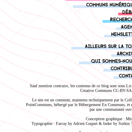
Communs numériq
Déb
Recherc
Age
Newslet
Ailleurs sur la to
Archi
Qui sommes-nou
Contrib
Cont
Sauf mention contraire, les contenus de ce blog sont sous
Lic
Creative Commons CC-BY-SA 
Le site est un commun, maintenu techniquement par le
Coll
PointCommuns
, hébergé par le
Hébergement En Communs
, et 
par une communauté ouve
Conception graphique :
Mir
Typographie : Farray by
Adrien Coque
t & Inder by
Sorkin 