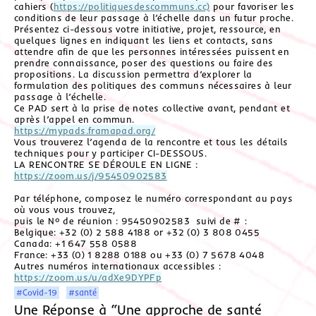
cahiers (
https://politiquesdescommuns.cc)
pour favoriser les
conditions de leur passage à l’échelle dans un futur proche.
Présentez ci-dessous votre initiative, projet, ressource, en
quelques lignes en indiquant les liens et contacts, sans
attendre afin de que les personnes intéressées puissent en
prendre connaissance, poser des questions ou faire des
propositions. La discussion permettra d’explorer la
formulation des politiques des communs nécessaires à leur
passage à l’échelle.
Ce PAD sert à la prise de notes collective avant, pendant et
après l’appel en commun.
https://mypads.framapad.org/
Vous trouverez l’agenda de la rencontre et tous les détails
techniques pour y participer CI-DESSOUS.
LA RENCONTRE SE DÉROULE EN LIGNE :
https://zoom.us/j/95450902583
Par téléphone, composez le numéro correspondant au pays
où vous vous trouvez,
puis le Nº de réunion : 95450902583 suivi de #：
Belgique: +32 (0) 2 588 4188 or +32 (0) 3 808 0455
Canada: +1 647 558 0588
France: +33 (0) 1 8288 0188 ou +33 (0) 7 5678 4048
Autres numéros internationaux accessibles :
https://zoom.us/u/adXe9DYPFp
#Covid-19
#santé
Une Réponse à “Une approche de santé