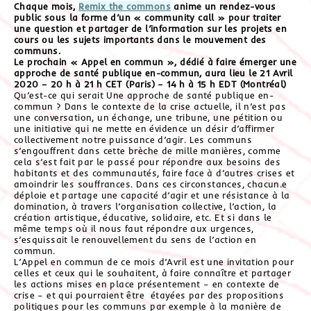
Chaque mois,
Remix the commons
anime un rendez-vous
public sous la forme d’un « community call » pour traiter
une question et partager de l’information sur les projets en
cours ou les sujets importants dans le mouvement des
communs.
Le prochain « Appel en commun », dédié à f
aire émerger une
approche de santé publique en-commun
, aura lieu le 21 Avril
2020 – 20 h à 21 h CET (Paris) – 14 h à 15 h EDT (Montréal)
Qu’est-ce qui serait Une approche de santé publique en-
commun ? Dans le contexte de la crise actuelle, il n’est pas
une conversation, un échange, une tribune, une pétition ou
une initiative qui ne mette en évidence un désir d’affirmer
collectivement notre puissance d’agir. Les communs
s’engouffrent dans cette brèche de mille manières, comme
cela s’est fait par le passé pour répondre aux besoins des
habitants et des communautés, faire face à d’autres crises et
amoindrir les souffrances. Dans ces circonstances, chacun.e
déploie et partage une capacité d’agir et une résistance à la
domination, à travers l’organisation collective, l’action, la
création artistique, éducative, solidaire, etc. Et si dans le
même temps où il nous faut répondre aux urgences,
s’esquissait le renouvellement du sens de l’action en
commun.
L’Appel en commun de ce mois d’Avril est une invitation pour
celles et ceux qui le souhaitent, à faire connaître et partager
les actions mises en place présentement – en contexte de
crise – et qui pourraient être étayées par des propositions
politiques pour les communs par exemple à la manière de