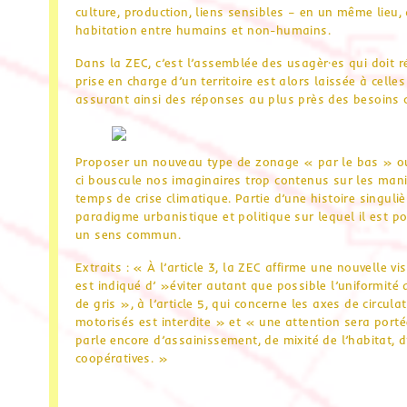
culture, production, liens sensibles – en un même lieu, 
habitation entre humains et non-humains.
Dans la ZEC, c’est l’assemblée des usagèr·es qui doit ré
prise en charge d’un territoire est alors laissée à cell
assurant ainsi des réponses au plus près des besoin
Proposer un nouveau type de zonage « par le bas » ouvr
ci bouscule nos imaginaires trop contenus sur les manièr
temps de crise climatique. Partie d’une histoire singuli
paradigme urbanistique et politique sur lequel il est p
un sens commun.
Extraits : « À l’article 3, la ZEC affirme une nouvelle vis
est indiqué d’ »éviter autant que possible l’uniformité 
de gris », à l’article 5, qui concerne les axes de circula
motorisés est interdite » et « une attention sera porté
parle encore d’assainissement, de mixité de l’habitat, d
coopératives. »