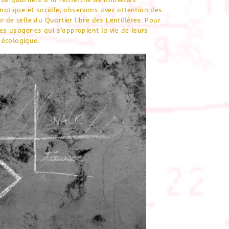
imatique et sociale, observons avec attention des
 de celle du Quartier libre des Lentillères. Pour
les usager·es qui s’appropient la vie de leurs
t écologique.