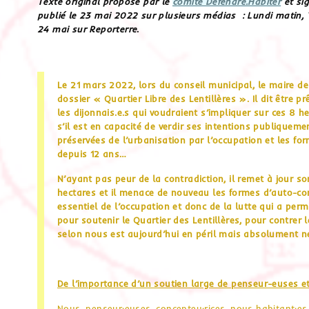
Texte original proposé par le
comité Défendre.Habiter
et sig
publié le 23 mai 2022 sur plusieurs médias : Lundi matin, T
24 mai sur Reporterre
.
Le 21 mars 2022, lors du conseil municipal, le maire de
dossier « Quartier Libre des Lentillères ». Il dit être pr
les dijonnais.e.s qui voudraient s’impliquer sur ces 8 h
s’il est en capacité de verdir ses intentions publiqueme
préservées de l’urbanisation par l’occupation et les for
depuis 12 ans…
N’ayant pas peur de la contradiction, il remet à jour s
hectares et il menace de nouveau les formes d’auto-con
essentiel de l’occupation et donc de la lutte qui a perm
pour soutenir le Quartier des Lentillères, pour contrer l
selon nous est aujourd’hui en péril mais absolument néc
De l’importance d’un soutien large de penseur-euses et
Nous, penseur·euses, concepteu·rices, nous habitant·es