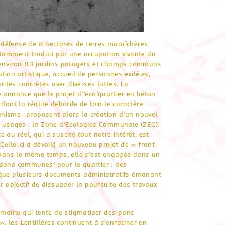
la défense de 8 hectares de terres maraîchères
otamment traduit par une occupation vivante du
d’environ 80 jardins potagers et champs communs
tion artistique, accueil de personnes exilé.es,
rités concrètes avec diverses luttes. La
ire annonce que le projet d’’éco’quartier en béton
dont la réalité déborde de loin le caractère
nisme- proposent alors la création d’un nouvel
s usages : la Zone d’Ecologies Communale (ZEC).
e au réel, qui a suscité tout notre intérêt, est
 Celle-ci a dévoilé un nouveau projet de « front
. Dans le même temps, elle s’est engagée dans un
isons communes’ pour le quartier : des
 que plusieurs documents administratifs émanant
ur objectif de dissuader la poursuite des travaux
 mairie qui tente de stigmatiser des pans
», les Lentillères continuent à s’enraciner en