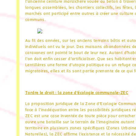
l’ancienne ceinture maraîchère vouée au béton à traver
longues assemblées, les chantiers collectifs, les fêtes, 
marchés ont participé entre autres à créer une culture d
communs.
Au fil des années, sur les anciens terrains bâtis et auto
individuels ont vu le jour. Des maisons abandonnées d
caravanes ont pointé le bout de leur nez. Autant d’hab
l’on doit enfin cesser d’artificialiser. Que ses habitant
Lentillères une forme d’utopie politique ou un refuge con
migratoires, elles et ils sont partie prenante de ce qui f
Tordre le droit : la zone d’écologie communale-ZEC
La proposition juridique de la Zone d’Ecologie Commu
face à l’inadéquation entre les possibilités juridiques r
ZEC est une case inventée de toute pièce pour arracher
ouvre une bataille sur le terrain de l’imaginaire autant
territoire en plusieurs zones spécifiques (Zones Urbain
Naturelles), la ZEC affirme l’existence et la nécessité