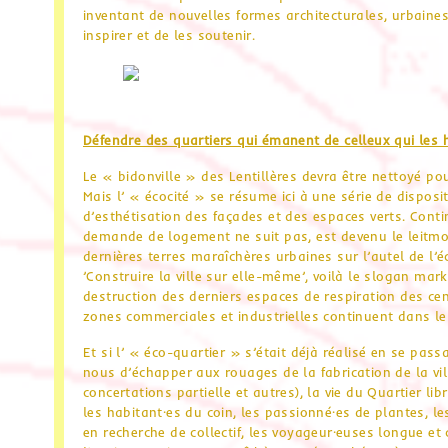
inventant de nouvelles formes architecturales, urbaine
inspirer et de les soutenir.
Défendre des quartiers qui émanent de celleux qui les 
Le « bidonville » des Lentillères devra être nettoyé po
Mais l’ « écocité » se résume ici à une série de disposi
d’esthétisation des façades et des espaces verts. Conti
demande de logement ne suit pas, est devenu le leitmoti
dernières terres maraîchères urbaines sur l’autel de l
’Construire la ville sur elle-même’, voilà le slogan mark
destruction des derniers espaces de respiration des ce
zones commerciales et industrielles continuent dans l
Et si l’ « éco-quartier » s’était déjà réalisé en se pass
nous d’échapper aux rouages de la fabrication de la vi
concertations partielle et autres), la vie du Quartier li
les habitant·es du coin, les passionné·es de plantes, les
en recherche de collectif, les voyageur·euses longue et c