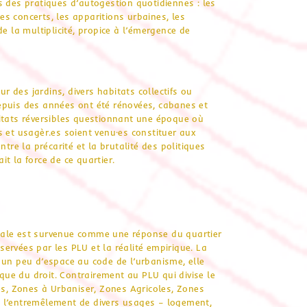
s des pratiques d’autogestion quotidiennes : les
les concerts, les apparitions urbaines, les
e la multiplicité, propice à l’émergence de
ur des jardins, divers habitats collectifs ou
epuis des années ont été rénovées, cabanes et
itats réversibles questionnant une époque où
·es et usagèr.es soient venu·es constituer aux
tre la précarité et la brutalité des politiques
ait la force de ce quartier.
nale est survenue comme une réponse du quartier
éservées par les PLU et la réalité empirique. La
 un peu d’espace au code de l’urbanisme, elle
 que du droit. Contrairement au PLU qui divise le
es, Zones à Urbaniser, Zones Agricoles, Zones
 de l’entremêlement de divers usages – logement,