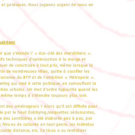
s et juridiques. Nous jugeons urgent de nous en
habitent
ur que s’étende l’ « éco-cité des maraîchers ».
tifs techniques d’optimisation à la marge et
nuer de construire à tout prix, même lorsque la
v de nombreuses villes, quitte à sacrifier les
’économie du BTP et de l’ambition « Métropole ».
eting qui sied à cette politique, en camouflant la
ntres urbains. Un mot d’ordre hypocrite quand les
e même temps à s’étendre toujours plus loin.
ant des aménageurs ? Alors qu’il est difficile pour
lle par le haut (lobbying,maquettes séduisantes,
bre des Lentillères a été élaborée pas à pas, par
 féru·es de cultures en tout genre, les individus
ourte distance, etc. Ce tissu a su revitaliser