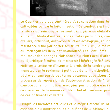
Le Quartier libre des Lentillères s’est constitué dans 
cultivables contre la bétonnisation. Ce combat s’est n
territoire au sein duquel se sont déployés – au-delà 
– une multitude d’autres usages : fêtes populaires, créa
ateliers, artisanat, auto-construction écologique, solida
résistance a fini par porter ses fruits : fin 2019, le ma
qui menaçait les lieux est abandonné. Les Lentillères – 
réducteur des zonages cloisonnés du Plan Local d’Urba
outil juridique à même de maintenir l’hétérogénéité de
Mais cette tentative d’inventer le droit, de la tordre grac
menacée par le revirement politique de la municipalité.
bâti » sur une partie des terres occupées et cultivées
processus de répression de l’auto-construction de ’ma
convocations nominatives envoyées par la police ainsi
des services de la mairie semblent bel et bien avoir po
de ces bâtiments collectifs.
Malgré les menaces actuelles et le mépris affiché de la
essentiels du quartier en les qualifiant de « bidonville 