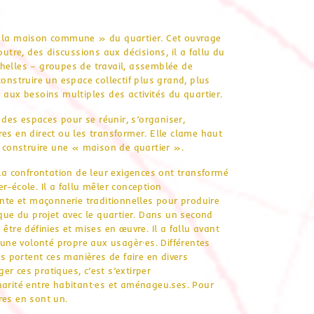
« la maison commune » du quartier. Cet ouvrage
outre, des discussions aux décisions, il a fallu du
helles – groupes de travail, assemblée de
onstruire un espace collectif plus grand, plus
 aux besoins multiples des activités du quartier.
à des espaces pour se réunir, s’organiser,
es en direct ou les transformer. Elle clame haut
t construire une « maison de quartier ».
 la confrontation de leur exigences ont transformé
r-école. Il a fallu mêler conception
ente et maçonnerie traditionnelles pour produire
ique du projet avec le quartier. Dans un second
être définies et mises en œuvre. Il a fallu avant
 une volonté propre aux usagèr·es. Différentes
es portent ces manières de faire en divers
r ces pratiques, c’est s’extirper
narité entre habitant·es et aménageu.ses. Pour
ères en sont un.