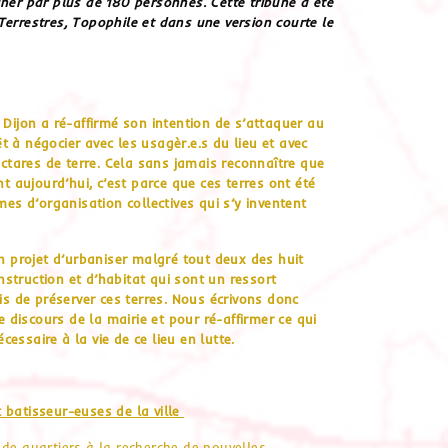
ner par plus de 180 personnes. Cette tribune a été
errestres, Topophile et dans une version courte le
 Dijon a ré-affirmé son intention de s’attaquer au
êt à négocier avec les usagèr.e.s du lieu et avec
ectares de terre. Cela sans jamais reconnaître que
nt aujourd’hui, c’est parce que ces terres ont été
mes d’organisation collectives qui s’y inventent
on projet d’urbaniser malgré tout deux des huit
struction et d’habitat qui sont un ressort
is de préserver ces terres. Nous écrivons donc
e discours de la mairie et pour ré-affirmer ce qui
essaire à la vie de ce lieu en lutte.
 batisseur-euses de la ville
 de quartiers à la recherche de nouvelles