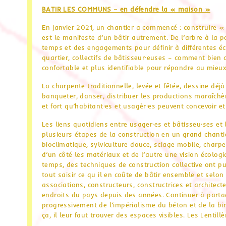
BATIR LES COMMUNS – en défendre la « maison »
En janvier 2021, un chantier a commencé : construire 
est le manifeste d’un bâtir autrement. De l’arbre à la p
temps et des engagements pour définir à différentes éc
quartier, collectifs de bâtisseur·euses – comment bien c
confortable et plus identifiable pour répondre au mieux
La charpente traditionnelle, levée et fêtée, dessine déj
banqueter, danser, distribuer les productions maraîchèr
et fort qu’habitant·es et usagèr·es peuvent concevoir e
Les liens quotidiens entre usager·es et bâtisseu·ses et
plusieurs étapes de la construction en un grand chantie
bioclimatique, sylviculture douce, sciage mobile, charp
d’un côté les matériaux et de l’autre une vision écolog
temps, des techniques de construction collective ont pu 
tout saisir ce qu il en coûte de bâtir ensemble et selon
associations, constructeurs, constructrices et architect
endroits du pays depuis des années. Continuer à partage
progressivement de l’impérialisme du béton et de la bi
ça, il leur faut trouver des espaces visibles. Les Lentill