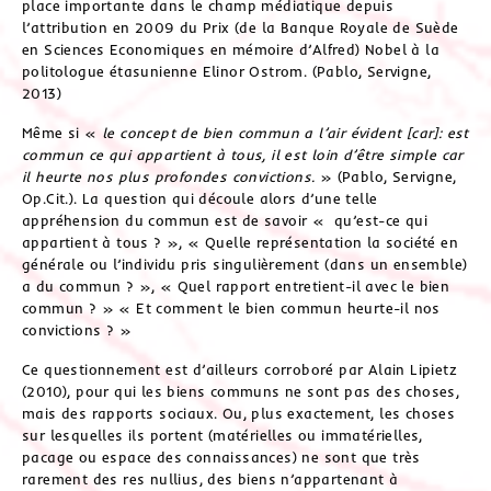
place importante dans le champ médiatique depuis
l’attribution en 2009 du Prix (de la Banque Royale de Suède
en Sciences Economiques en mémoire d’Alfred) Nobel à la
politologue étasunienne Elinor Ostrom. (Pablo, Servigne,
2013)
Même si «
le concept de bien commun a l’air évident [car]: est
commun ce qui appartient à tous, il est loin d’être simple car
il heurte nos plus profondes convictions.
» (Pablo, Servigne,
Op.Cit.). La question qui découle alors d’une telle
appréhension du commun est de savoir « qu’est-ce qui
appartient à tous ? », « Quelle représentation la société en
générale ou l’individu pris singulièrement (dans un ensemble)
a du commun ? », « Quel rapport entretient-il avec le bien
commun ? » « Et comment le bien commun heurte-il nos
convictions ? »
Ce questionnement est d’ailleurs corroboré par Alain Lipietz
(2010), pour qui les biens communs ne sont pas des choses,
mais des rapports sociaux. Ou, plus exactement, les choses
sur lesquelles ils portent (matérielles ou immatérielles,
pacage ou espace des connaissances) ne sont que très
rarement des res nullius, des biens n’appartenant à