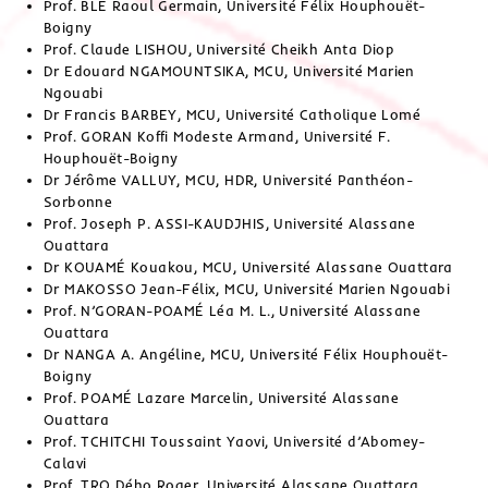
Prof. BLÉ Raoul Germain, Université Félix Houphouët-
Boigny
Prof. Claude LISHOU, Université Cheikh Anta Diop
Dr Edouard NGAMOUNTSIKA, MCU, Université Marien
Ngouabi
Dr Francis BARBEY, MCU, Université Catholique Lomé
Prof. GORAN Koffi Modeste Armand, Université F.
Houphouët-Boigny
Dr Jérôme VALLUY, MCU, HDR, Université Panthéon-
Sorbonne
Prof. Joseph P. ASSI-KAUDJHIS, Université Alassane
Ouattara
Dr KOUAMÉ Kouakou, MCU, Université Alassane Ouattara
Dr MAKOSSO Jean-Félix, MCU, Université Marien Ngouabi
Prof. N’GORAN-POAMÉ Léa M. L., Université Alassane
Ouattara
Dr NANGA A. Angéline, MCU, Université Félix Houphouët-
Boigny
Prof. POAMÉ Lazare Marcelin, Université Alassane
Ouattara
Prof. TCHITCHI Toussaint Yaovi, Université d’Abomey-
Calavi
Prof. TRO Dého Roger, Université Alassane Ouattara