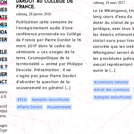
Dardot au Collège de
ion
calimaq, 16 mars 2017.
France.
ues
Le Le Whanganui, tr
calimaq, 28 janvier 2018.
ats
long cours d’eau du 
Publication cette semaine de
doter du statut de p
hes
l’enregistrement audio d’une
juridique, avec tous l
nda
conférence prononcée au Collège
les devoirs attenants
ter
de France par Pierre Dardot le 16
statut aura pour tra
mars 2017 dans le cadre du
concrète que les int
ile
séminaire « Les usages de la
Whanganui seront d
terre. Cosmopolitique de la
les procédures judici
ves
territorialité » animé par Philippe
avocat représentant 
s ?
Descola. Présentation : Il ne
autre le […]
uer
s’agira pas pour Pierre Dardot
act
d’aborder la question de la
#communs naturels
souveraineté en général […]
#droit des communs
ence
4.0
.
#peuples autochtones
#Etat
#peuples autochtones
ectif
#Pierre Dardot
#souveraineté
édité
rte.
ages
Type