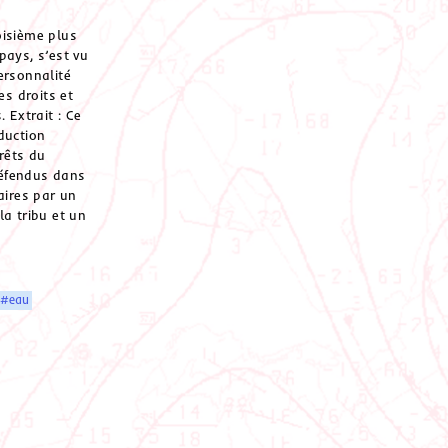
oisième plus
pays, s’est vu
ersonnalité
es droits et
. Extrait : Ce
duction
érêts du
éfendus dans
aires par un
la tribu et un
#eau