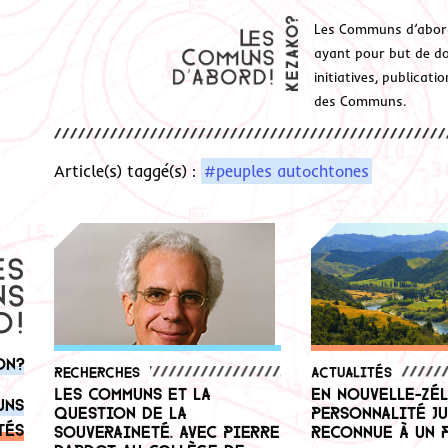
Les Communs d’abor
ayant pour but de don
initiatives, publicat
des Communs.
Article(s) taggé(s) :
#peuples autochtones
on?
Recherches
Actualités
Les communs et la
En Nouvelle-Zél
uns
question de la
personnalité j
tés
souveraineté. Avec Pierre
reconnue à un 