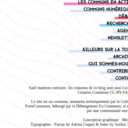
Les communs en act
Communs numériq
Déb
Recherc
Age
Newslet
Ailleurs sur la to
Archi
Qui sommes-nou
Contrib
Cont
Sauf mention contraire, les contenus de ce blog sont sous
Lic
Creative Commons CC-BY-SA 
Le site est un commun, maintenu techniquement par le
Coll
PointCommuns
, hébergé par le
Hébergement En Communs
, et 
par une communauté ouve
Conception graphique :
Mir
Typographie : Farray by
Adrien Coque
t & Inder by
Sorkin 