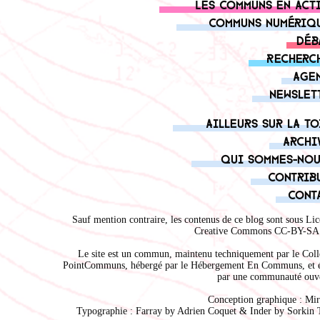
Les communs en act
Communs numériq
Déb
Recherc
Age
Newslet
Ailleurs sur la to
Archi
Qui sommes-nou
Contrib
Cont
Sauf mention contraire, les contenus de ce blog sont sous
Lic
Creative Commons CC-BY-SA 
Le site est un commun, maintenu techniquement par le
Coll
PointCommuns
, hébergé par le
Hébergement En Communs
, et 
par une communauté ouve
Conception graphique :
Mir
Typographie : Farray by
Adrien Coque
t & Inder by
Sorkin 