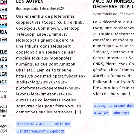
les autres
face au numériq
ion
décembre 2019, 
thomasgermain, 1 décembre 2020.
ues
sylviafredriksson, 27 novem
Une ensemble de plateformes
ats
Le 3 décembre 2019 
coopératives (Coopcircuit, FairBnb,
hes
Lyon, une conférence 
Coopcycle, Commown, Enercoop,
nda
« Utopies, résistanc
TeleCoop, Label Emmaüs,
ter
concrètes et théoriq
Mobicoop) signent aujourd’hui
numérique » réunira
une tribune dans Médiapart
ile
Tréguer, chercheur a
appelant à un soutien de leur
Centre Internet et So
modèle face aux monopoles
ves
CNRS, Pierre-Yves Go
numériques que sont Amazon,
s ?
général chez Framas
Uber etc… Lien de la tribune :
uer
Aurélien Demars, de 
https://blogs.mediapart.fr/bastien-
act
Philosophie à Lyon 3
sibille/blog/301120/nous-
Présentation Cette c
plateformes-cooperatives-nous-
ence
s’inscrit dans une […
levons-face-amazon-et-les-
4.0
.
autres Les collectivités locales
#design de la contribut
sont cruciales pour faire vivre les
ectif
édité
démarches sur les territoires. […]
#GAFAM
#internet
rte.
#coopérativisme de plateforme
ages
Type
#entrepreneuriat coopératif