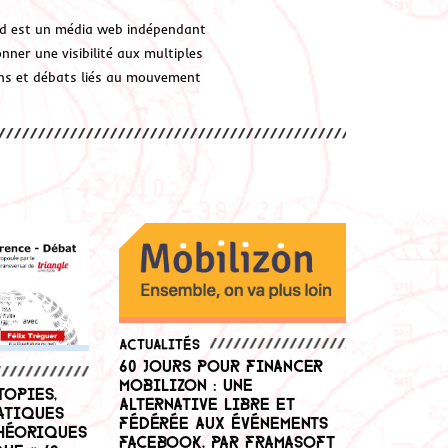
d est un média web indépendant
ner une visibilité aux multiples
ions et débats liés au mouvement
Actualités
60 jours pour financer
Mobilizon : une
topies,
alternative libre et
atiques
fédérée aux événements
héoriques
Facebook, par Framasoft