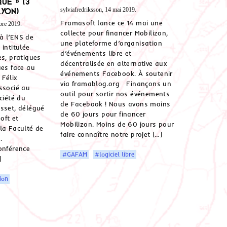
ue » (3
sylviafredriksson, 14 mai 2019.
Lyon)
Framasoft lance ce 14 mai une
bre 2019.
collecte pour financer Mobilizon,
à l’ENS de
une plateforme d’organisation
intitulée
d’événements libre et
es, pratiques
décentralisée en alternative aux
ues face au
événements Facebook. À soutenir
 Félix
via framablog.org Finançons un
ssocié au
outil pour sortir nos événements
ciété du
de Facebook ! Nous avons moins
sset, délégué
de 60 jours pour financer
oft et
Mobilizon. Moins de 60 jours pour
la Faculté de
faire connaître notre projet […]
.
onférence
#GAFAM
#logiciel libre
]
ion