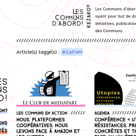
Les Communs d’abor
ayant pour but de don
initiatives, publicat
des Communs.
Article(s) taggé(s) :
#GAFAM
on?
Les communs en action
Agenda
Nous, plateformes
Conférence « U
uns
coopératives, nous
résistances, pr
tés
levons face à Amazon et
concrètes et t