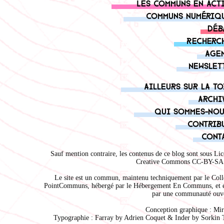
Les communs en act
Communs numériq
Déb
Recherc
Age
Newslet
Ailleurs sur la to
Archi
Qui sommes-nou
Contrib
Cont
Sauf mention contraire, les contenus de ce blog sont sous
Lic
Creative Commons CC-BY-SA 
Le site est un commun, maintenu techniquement par le
Coll
PointCommuns
, hébergé par le
Hébergement En Communs
, et 
par une communauté ouve
Conception graphique :
Mir
Typographie : Farray by
Adrien Coque
t & Inder by
Sorkin 