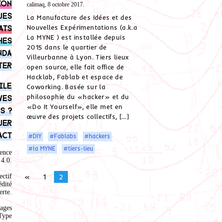
ion
calimaq, 8 octobre 2017.
ues
La Manufacture des Idées et des
ats
Nouvelles Expérimentations (a.k.a
La MYNE ) est installée depuis
hes
2015 dans le quartier de
nda
Villeurbanne à Lyon. Tiers lieux
ter
open source, elle fait office de
Hacklab, Fablab et espace de
ile
Coworking. Basée sur la
philosophie du «hacker» et du
ves
«Do It Yourself», elle met en
s ?
œuvre des projets collectifs, […]
uer
act
#DIY
#Fablabs
#hackers
#la MYNE
#tiers-lieu
ence
4.0
.
ectif
«
1
2
édité
rte.
ages
Type