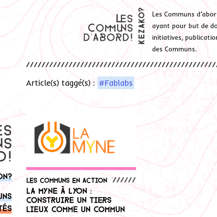
Les Communs d’abor
ayant pour but de don
initiatives, publicat
des Communs.
Article(s) taggé(s) :
#Fablabs
on?
Les communs en action
La MYNE à Lyon :
uns
construire un tiers
tés
lieux comme un Commun