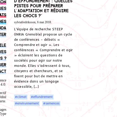
d’effondrement : Quelles
ion
pistes pour préparer
ues
l’adaptation et réduire
ats
les chocs ?“
hes
sylviafredriksson, 6 mai 2018.
nda
L’équipe de recherche STEEP
ter
(INRIA Grenoble) propose un cycle
de conférences – débats «
ile
Comprendre et agir ». Les
conférences « Comprendre et agir
ves
» éclairent les questions de
s ?
sociétés pour agir sur notre
uer
monde. Elles s’adressent à tous,
act
citoyens et chercheurs, et se
fixent pour but de mettre en
ence
évidence dans un langage
4.0
.
accessible, […]
ectif
#climat
#effondrement
édité
rte.
#environnement
#semences
ages
Type