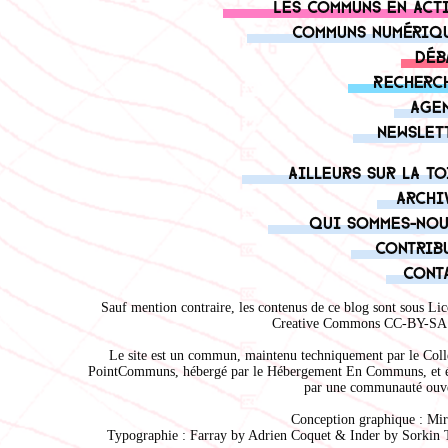
Les communs en act
Communs numériq
Déb
Recherc
Age
Newslet
Ailleurs sur la to
Archi
Qui sommes-nou
Contrib
Cont
Sauf mention contraire, les contenus de ce blog sont sous
Lic
Creative Commons CC-BY-SA 
Le site est un commun, maintenu techniquement par le
Coll
PointCommuns
, hébergé par le
Hébergement En Communs
, et 
par une communauté ouve
Conception graphique :
Mir
Typographie : Farray by
Adrien Coque
t & Inder by
Sorkin 