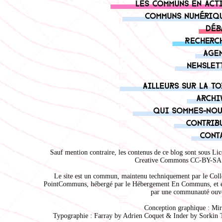
Les communs en act
Communs numériq
Déb
Recherc
Age
Newslet
Ailleurs sur la to
Archi
Qui sommes-nou
Contrib
Cont
Sauf mention contraire, les contenus de ce blog sont sous
Lic
Creative Commons CC-BY-SA 
Le site est un commun, maintenu techniquement par le
Coll
PointCommuns
, hébergé par le
Hébergement En Communs
, et 
par une communauté ouve
Conception graphique :
Mir
Typographie : Farray by
Adrien Coque
t & Inder by
Sorkin 