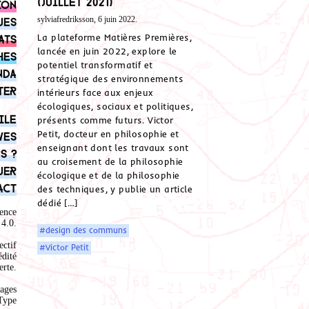
(juillet 2021)
ion
sylviafredriksson, 6 juin 2022.
ues
La plateforme Matières Premières,
ats
lancée en juin 2022, explore le
hes
potentiel transformatif et
nda
stratégique des environnements
ter
intérieurs face aux enjeux
écologiques, sociaux et politiques,
ile
présents comme futurs. Victor
Petit, docteur en philosophie et
ves
enseignant dont les travaux sont
s ?
au croisement de la philosophie
uer
écologique et de la philosophie
act
des techniques, y publie un article
dédié […]
ence
4.0
.
#design des communs
ectif
#Victor Petit
édité
rte.
ages
Type