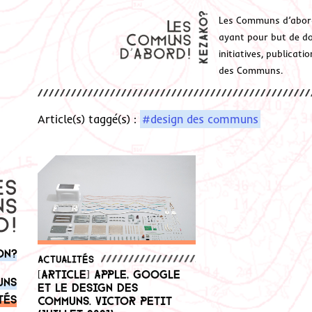
Les Communs d’abor
ayant pour but de don
initiatives, publicat
des Communs.
Article(s) taggé(s) :
#design des communs
on?
Actualités
[Article] Apple, Google
uns
et le design des
tés
communs. Victor Petit