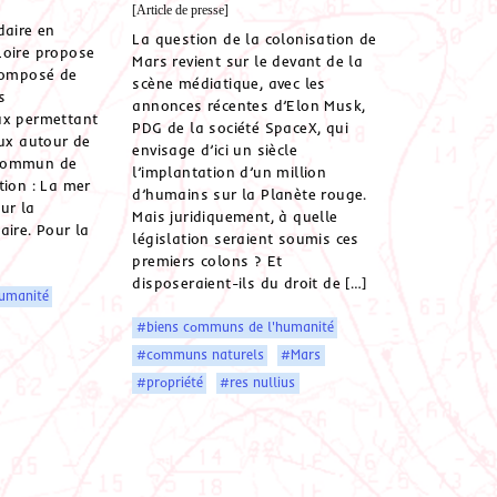
[Article de presse]
daire en
La question de la colonisation de
Loire propose
Mars revient sur le devant de la
 composé de
scène médiatique, avec les
s
annonces récentes d’Elon Musk,
ux permettant
PDG de la société SpaceX, qui
eux autour de
envisage d’ici un siècle
 commun de
l’implantation d’un million
tion : La mer
d’humains sur la Planète rouge.
our la
Mais juridiquement, à quelle
aire. Pour la
législation seraient soumis ces
premiers colons ? Et
disposeraient-ils du droit de […]
umanité
#biens communs de l'humanité
#communs naturels
#Mars
#propriété
#res nullius