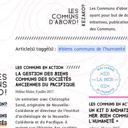
Les Communs d’abor
ayant pour but de don
initiatives, publicat
des Communs.
Article(s) taggé(s) :
#biens communs de l’humanité
Les communs en action
La gestion des biens
communs des sociétés
anciennes du Pacifique
Hélène Mulot, 8 juillet 2017.
Un entretien avec Christophe
on?
Les communs en ac
Sand, originaire de Nouvelle-
Un kit d’animat
Calédonie et directeur de l’Institut
uns
mer, bien comm
d’archéologie de la Nouvelle-
l’humanité »
Calédonie et du Pacifique. il
tés
revient sur l’histoire des sociétés