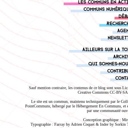
Les communs en act
Communs numériq
Déb
Recherc
Age
Newslet
Ailleurs sur la to
Archi
Qui sommes-nou
Contrib
Cont
Sauf mention contraire, les contenus de ce blog sont sous
Lic
Creative Commons CC-BY-SA 
Le site est un commun, maintenu techniquement par le
Coll
PointCommuns
, hébergé par le
Hébergement En Communs
, et 
par une communauté ouve
Conception graphique :
Mir
Typographie : Farray by
Adrien Coque
t & Inder by
Sorkin 