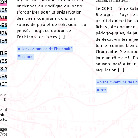
calimaq, 19 mars 2017.
ion
anciennes du Pacifique qui ont su
Le CCFD – Terre Soli
ues
s’organiser pour la préservation
Bretagne – Pays de 
ats
des biens communs dans un
un kit d’animation,
soucis de paix et de cohésion. La
hes
fiches , de document
pensée magique autour de
nda
pédagogiques, de je
l’existence de forces […]
de découvrir les enj
ter
la mer comme bien
#biens communs de l'humanité
l’humanité. Présenta
ile
#histoire
joue un rôle clé ! . P
ves
souveraineté aliment
s ?
régulation […]
uer
#biens communs de l'h
act
#mer
ence
4.0
.
ectif
édité
rte.
ages
Type