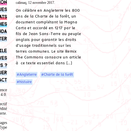
ion
calimaq, 12 novembre 2017.
ues
On célèbre en Angleterre les 800
ats
ans de la Charte de la forêt, un
document complétant la Magna
hes
Carta et accordé en 1217 par le
nda
fils de Jean Sans-Terre au peuple
ter
anglais pour garantir les droits
d’usage traditionnels sur les
ile
terres communes. Le site Remix
The Commons consacre un article
ves
à ce texte essentiel dans […]
s ?
uer
#Angleterre
#Charte de la forêt
act
#histoire
ence
4.0
.
ectif
édité
rte.
ages
Type