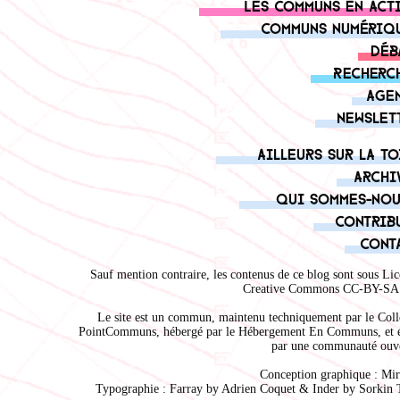
Les communs en act
Communs numériq
Déb
Recherc
Age
Newslet
Ailleurs sur la to
Archi
Qui sommes-nou
Contrib
Cont
Sauf mention contraire, les contenus de ce blog sont sous
Lic
Creative Commons CC-BY-SA 
Le site est un commun, maintenu techniquement par le
Coll
PointCommuns
, hébergé par le
Hébergement En Communs
, et 
par une communauté ouve
Conception graphique :
Mir
Typographie : Farray by
Adrien Coque
t & Inder by
Sorkin 