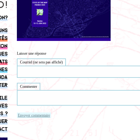
on?
uns
tés
ion
ues
Laisser une réponse
ats
Courriel (ne sera pas affiché)
hes
nda
ter
Commenter
ile
ves
s ?
uer
act