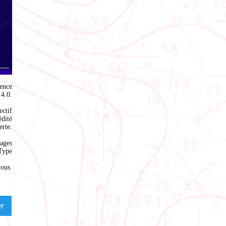
ence
4.0
.
ectif
édité
rte.
ages
Type
nous
.