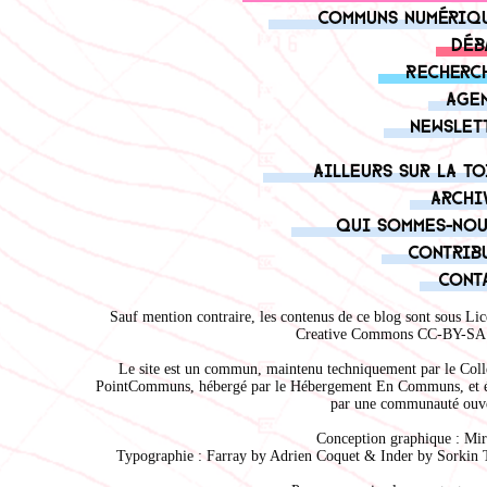
Communs numériq
Déb
Recherc
Age
Newslet
Ailleurs sur la to
Archi
Qui sommes-nou
Contrib
Cont
Sauf mention contraire, les contenus de ce blog sont sous
Lic
Creative Commons CC-BY-SA 
Le site est un commun, maintenu techniquement par le
Coll
PointCommuns
, hébergé par le
Hébergement En Communs
, et 
par une communauté ouve
Conception graphique :
Mir
Typographie : Farray by
Adrien Coque
t & Inder by
Sorkin 