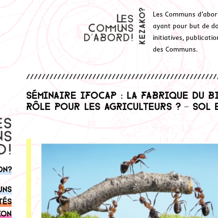
Les Communs d’abor
ayant pour but de don
initiatives, publicat
des Communs.
Séminaire IFOCAP : La fabrique du b
rôle pour les agriculteurs ? – Sol 
on?
uns
tés
ion