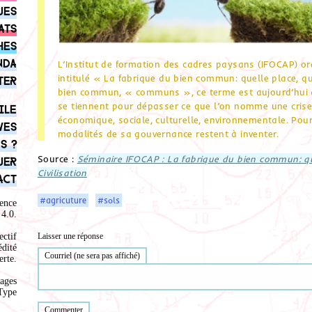
ues
ats
hes
nda
L’Institut de formation des cadres paysans (IFOCAP) org
intitulé « La fabrique du bien commun: quelle place, que
ter
bien commun, « communs », ce terme est aujourd’hui à l
se tiennent pour dépasser ce que l’on nomme une crise 
ile
économique, sociale, culturelle, environnementale. Pourt
ves
modalités de sa gouvernance restent à inventer.
s ?
Source :
Séminaire IFOCAP : La fabrique du bien commun: quel
uer
Civilisation
act
#agricuture
#sols
ence
4.0
.
Laisser une réponse
ectif
édité
Courriel (ne sera pas affiché)
rte.
ages
Type
Commenter