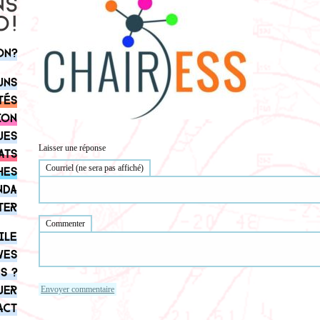
on?
uns
tés
ion
ues
Laisser une réponse
ats
Courriel (ne sera pas affiché)
hes
nda
ter
Commenter
ile
ves
s ?
uer
act