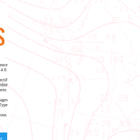
ence
4.0
.
ectif
édité
rte.
ages
Type
nous
.