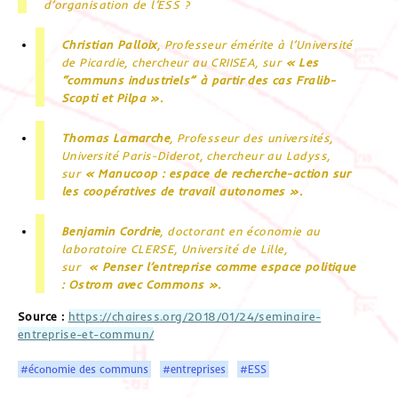
d’organisation de l’ESS ?
Christian Palloix
, Professeur émérite à l’Université
de Picardie, chercheur au CRIISEA, sur
« Les
“communs industriels” à partir des cas Fralib-
Scopti et Pilpa ».
Thomas Lamarche
, Professeur des universités,
Université Paris-Diderot, chercheur au Ladyss,
sur
« Manucoop : espace de recherche-action sur
les coopératives de travail autonomes ».
Benjamin Cordrie
, doctorant en économie au
laboratoire CLERSE, Université de Lille,
sur
« Penser l’entreprise comme espace politique
: Ostrom avec Commons ».
Source :
https://chairess.org/2018/01/24/seminaire-
entreprise-et-commun/
#économie des communs
#entreprises
#ESS