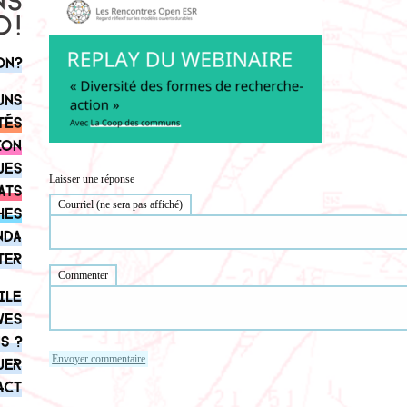
on?
uns
tés
ion
ues
Laisser une réponse
ats
Courriel (ne sera pas affiché)
hes
nda
ter
Commenter
ile
ves
s ?
uer
act