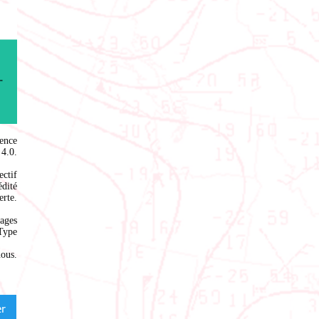
ence
4.0
.
ectif
édité
rte.
ages
Type
nous
.