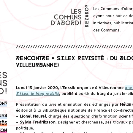
Les Communs d’abor
ayant pour but de don
initiatives, publicat
des Communs.
Rencontre « S.I.Lex revisité : du blog
Villeurbanne)
Lundi 13 janvier 2020, l’Enssib organise à Villeurbanne
une
S.I.Lex, le blog revisité
, publié à partir du blog du juriste-bi
on?
Présentation du livre et animation des échanges par
Mélani
éditorial à la Bibliothèque nationale de France et co-directri
uns
–
Lionel Maurel
, chargé des questions d’information scientifi
–
Sylvia Fredriksson
, Designer et chercheuse, ses travaux po
tés
politique,
ion