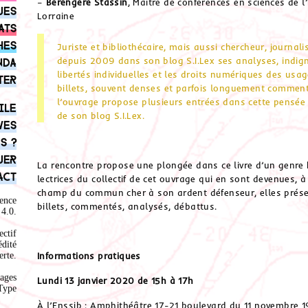
–
Bérengère Stassin
, Maître de conférences en sciences de l
ues
Lorraine
ats
hes
Juriste et bibliothécaire, mais aussi chercheur, journali
depuis 2009 dans son blog S.I.Lex ses analyses, indign
nda
libertés individuelles et les droits numériques des usag
ter
billets, souvent denses et parfois longuement commenté
l’ouvrage propose plusieurs entrées dans cette pensée
ile
de son blog S.I.Lex.
ves
s ?
uer
La rencontre propose une plongée dans ce livre d’un genre 
act
lectrices du collectif de cet ouvrage qui en sont devenues, à
champ du commun cher à son ardent défenseur, elles présent
ence
billets, commentés, analysés, débattus.
4.0
.
ectif
édité
Informations pratiques
rte.
ages
Lundi 13 janvier 2020 de 15h à 17h
Type
À l’Enssib : Amphithéâtre 17-21 boulevard du 11 novembre 