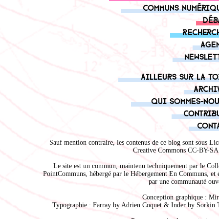
Communs numériq
Déb
Recherc
Age
Newslet
Ailleurs sur la to
Archi
Qui sommes-nou
Contrib
Cont
Sauf mention contraire, les contenus de ce blog sont sous
Lic
Creative Commons CC-BY-SA 
Le site est un commun, maintenu techniquement par le
Coll
PointCommuns
, hébergé par le
Hébergement En Communs
, et 
par une communauté ouve
Conception graphique :
Mir
Typographie : Farray by
Adrien Coque
t & Inder by
Sorkin 