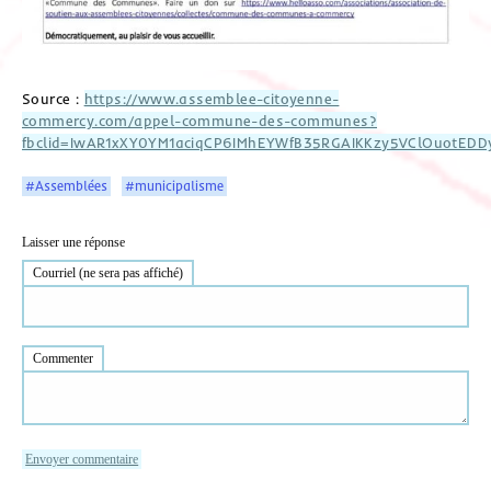
Source :
https://www.assemblee-citoyenne-
commercy.com/appel-commune-des-communes?
fbclid=IwAR1xXY0YM1aciqCP6IMhEYWfB35RGAIKKzy5VClOuotED
#Assemblées
#municipalisme
Laisser une réponse
Courriel (ne sera pas affiché)
Commenter