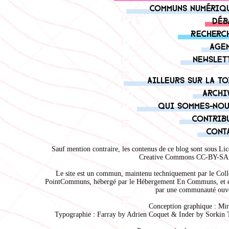
Communs numériq
Déb
Recherc
Age
Newslet
Ailleurs sur la to
Archi
Qui sommes-nou
Contrib
Cont
Sauf mention contraire, les contenus de ce blog sont sous
Lic
Creative Commons CC-BY-SA 
Le site est un commun, maintenu techniquement par le
Coll
PointCommuns
, hébergé par le
Hébergement En Communs
, et 
par une communauté ouve
Conception graphique :
Mir
Typographie : Farray by
Adrien Coque
t & Inder by
Sorkin 