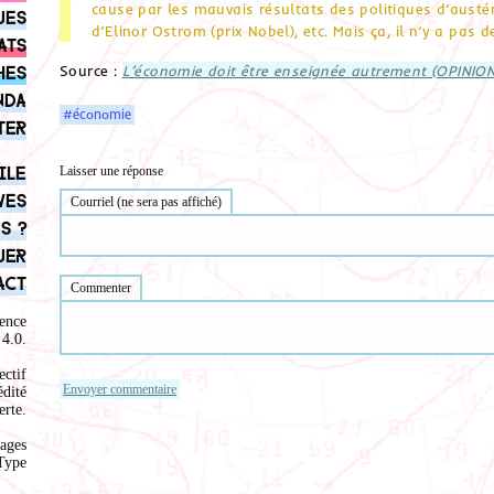
cause par les mauvais résultats des politiques d’austé
ues
d’Elinor Ostrom (prix Nobel), etc. Mais ça, il n’y a pas 
ats
Source :
L’économie doit être enseignée autrement (OPINION
hes
nda
#économie
ter
ile
Laisser une réponse
ves
Courriel (ne sera pas affiché)
s ?
uer
act
Commenter
ence
4.0
.
ectif
édité
rte.
ages
Type