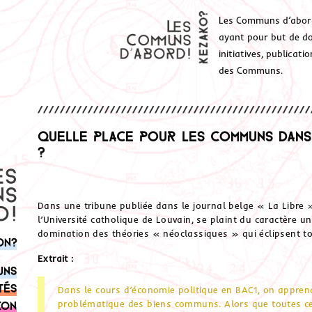
Les Communs d’abor
ayant pour but de don
initiatives, publicat
des Communs.
Quelle place pour les Communs dans
?
Dans une tribune publiée dans le journal belge « La Libre 
l’Université catholique de Louvain, se plaint du caractère un
domination des théories « néoclassiques » qui éclipsent to
on?
Extrait :
uns
tés
Dans le cours d’économie politique en BAC1, on apprend 
problématique des biens communs. Alors que toutes ce
ion