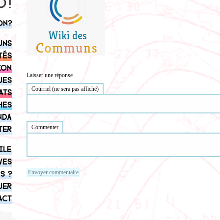
on?
uns
tés
ion
Laisser une réponse
ues
Courriel (ne sera pas affiché)
ats
hes
nda
Commenter
ter
ile
ves
s ?
uer
act