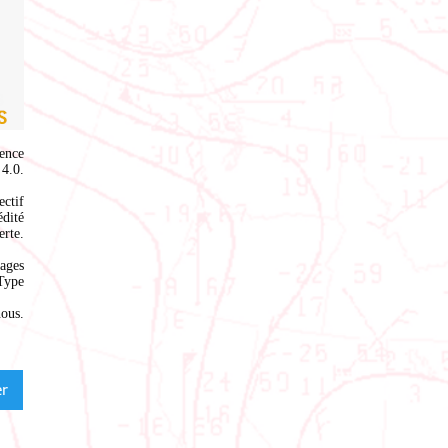
ence
4.0
.
ectif
édité
rte.
ages
Type
nous
.